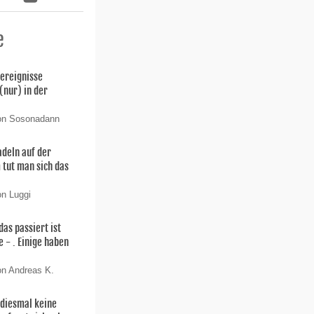
e
ereignisse
(nur) in der
.
von Sosonadann
adeln auf der
tut man sich das
on Luggi
das passiert ist
e - . Einige haben
on Andreas K.
 diesmal keine