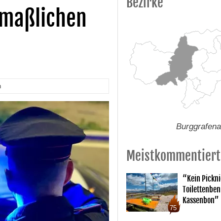
Bezirke
tmaßlichen
n
Burggrafen
Meistkommentiert
“Kein Pickn
Toilettenben
Kassenbon”
75