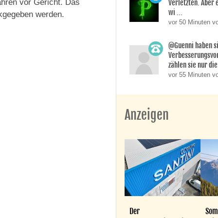
ahren vor Gericht. Das
Verletzten. Aber 
wi ...
ckgegeben werden.
vor 50 Minuten v
@Guenni haben s
Verbesserungsvo
zählen sie nur die 
vor 55 Minuten v
Anzeigen
Der
Som