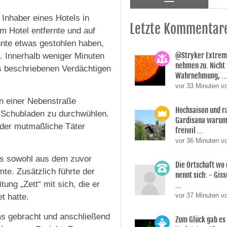
 Inhaber eines Hotels in
Letzte Kommentar
m Hotel entfernte und auf
nte etwas gestohlen haben,
@Stryker Extrem
. Innerhalb weniger Minuten
nehmen zu. Nicht 
es beschriebenen Verdächtigen
Wahrnehmung, ..
vor 33 Minuten 
in einer Nebenstraße
Hochsaison und r
d Schubladen zu durchwühlen.
Gardisana warum 
 der mutmaßliche Täter
freiwil ...
vor 36 Minuten v
as sowohl aus dem zuvor
Die Ortschaft wo 
te. Zusätzlich führte der
nennt sich: - Giss
ng „Zett“ mit sich, die er
...
vor 37 Minuten v
t hatte.
ms gebracht und anschließend
Zum Glück gab es