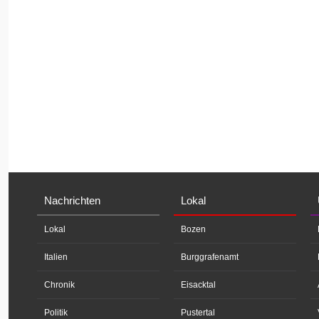
Nachrichten
Lokal
Lokal
Bozen
Italien
Burggrafenamt
Chronik
Eisacktal
Politik
Pustertal