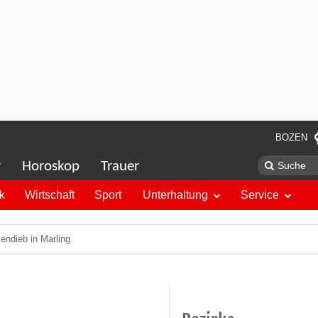
BOZEN
r
Horoskop
Trauer
ik
Wirtschaft
Sport
Unterhaltung
Service
endieb in Marling