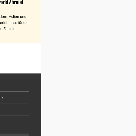
orld Ahrntal
ern, Action und
erlebnisse für die
e Familie.
ok