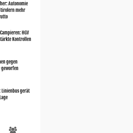
her: Autonomie
dtirolern mehr
utto
 Campieren: HGV
tärkte Kontrollen
chen gegen
e geworfen
: Linienbus gerät
 Lage