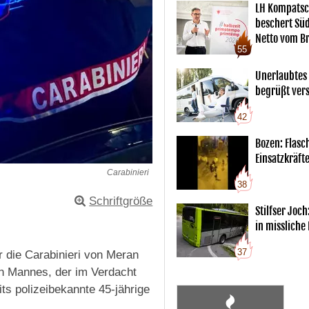
LH Kompatsc
beschert Sü
Netto vom Br
55
Unerlaubtes
begrüßt vers
42
Bozen: Flas
Einsatzkräft
Carabinieri
38
Schriftgröße
Stilfser Joch
in missliche
37
 die Carabinieri von Meran
en Mannes, der im Verdacht
ts polizeibekannte 45-jährige