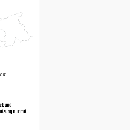
amt
ick und
utzung nur mit