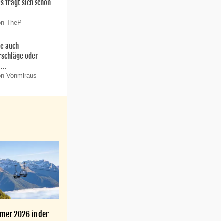
es fragt sich schon
on TheP
ie auch
rschläge oder
...
on Vonmiraus
mer 2026 in der