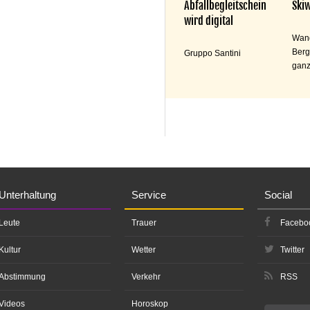
Abfallbegleitschein
Skiw
wird digital
Wand
Berg
Gruppo Santini
ganz
Unterhaltung
Service
Social
Leute
Trauer
Facebo
Kultur
Wetter
Twitter
Abstimmung
Verkehr
RSS
Videos
Horoskop