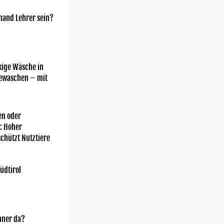
mand Lehrer sein?
kige Wäsche in
gewaschen – mit
n oder
: Hoher
chützt Nutztiere
üdtirol
nner da?