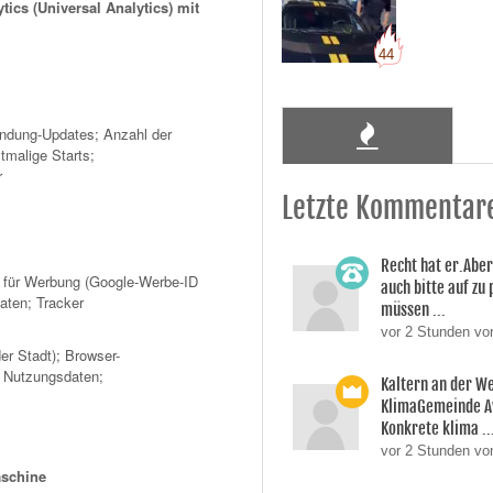
tics (Universal Analytics) mit
44
dung-Updates; Anzahl der
tmalige Starts;
r
Letzte Kommentar
Recht hat er.Aber
 für Werbung (Google-Werbe-ID
auch bitte auf zu
aten; Tracker
müssen ...
vor 2 Stunden v
er Stadt); Browser-
; Nutzungsdaten;
Kaltern an der W
KlimaGemeinde A
Konkrete klima ..
vor 2 Stunden vo
schine