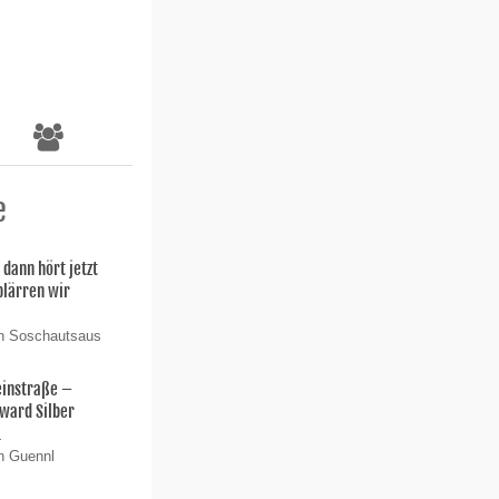
e
 dann hört jetzt
 plärren wir
on Soschautsaus
einstraße –
ward Silber
.
n Guennl