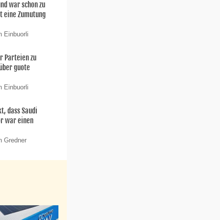
 und war schon zu
t eine Zumutung
 Einbuorli
er Parteien zu
 über guote
 Einbuorli
t, dass Saudi
or war einen
n Gredner