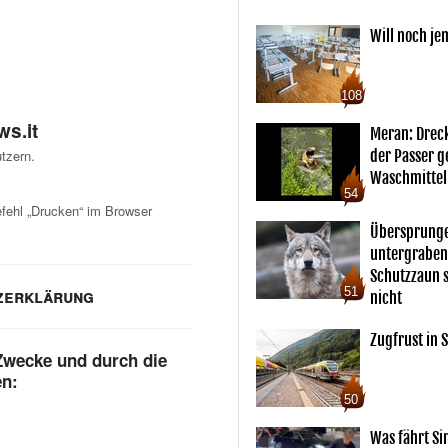
Will noch je
108
s.it
Meran: Drec
tzern.
der Passer 
Waschmittel
54
ehl „Drucken“ im Browser
Übersprunge
untergraben
Schutzzaun s
51
zerklärung
nicht
Zugfrust in S
Zwecke und durch die
en:
50
Was fährt Si