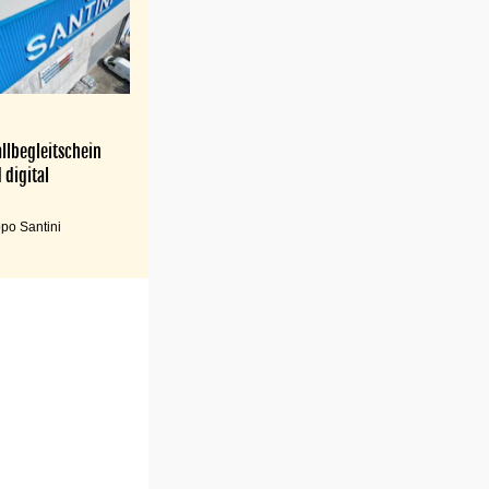
llbegleitschein
 digital
po Santini