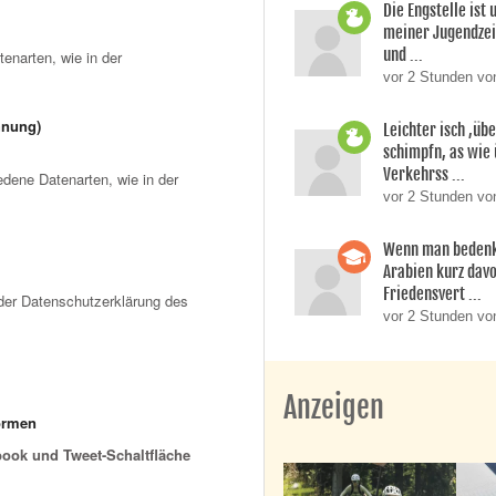
Die Engstelle ist
meiner Jugendzei
und ...
narten, wie in der
vor 2 Stunden von
hnung)
Leichter isch ,üb
schimpfn, as wie
Verkehrss ...
dene Datenarten, wie in der
vor 2 Stunden von
Wenn man bedenk
Arabien kurz dav
Friedensvert ...
der Datenschutzerklärung des
vor 2 Stunden vo
Anzeigen
formen
ebook und Tweet-Schaltfläche