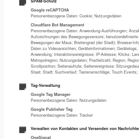
SPAM-Schutz
Google reCAPTCHA
Personenbezogene Daten: Cookie; Nutzungsdaten
Cloudflare Bot Management
Personenbezogene Daten: Anwendung-Ausführungen; Anzahl
Aufzeichnungen des Bewegungssensors; benutzerdefinierte 
Bewegungen der Maus; Breitengrad (der Stadt); Browser-Info
Daten zu Videoansichten; Geräteinformationen; Gerätelogs; 
Anwendung; Interaktionsereignisse; IP-Adresse; Klicks; Lan
Metropolregion; Nutzungsdaten; Postleitzahl; Region; Region;
Scrollposition; Seitenaufrufe; Seitenereignisse; Sitzungsdau
Staat; Stadt; Suchverlauf; Tastenanschläge; Touch Events; 
Tag-Verwaltung
Google Tag Manager
Personenbezogene Daten: Nutzungsdaten
Google Publisher Tag
Personenbezogene Daten: Tracker
Verwalten von Kontakten und Versenden von Nachrichte
OneSignal