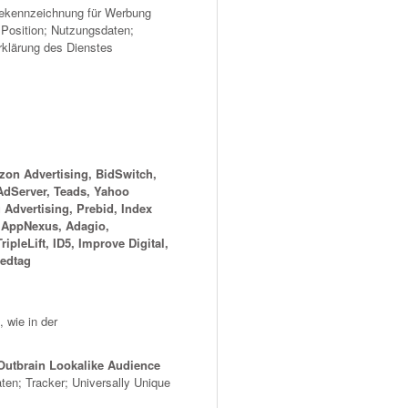
tekennzeichnung für Werbung
 Position; Nutzungsdaten;
rklärung des Dienstes
zon Advertising, BidSwitch,
 AdServer, Teads, Yahoo
Advertising, Prebid, Index
 AppNexus, Adagio,
leLift, ID5, Improve Digital,
eedtag
 wie in der
 Outbrain Lookalike Audience
en; Tracker; Universally Unique