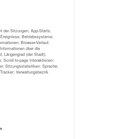
 der Sitzungen; App-Starts;
Ereignisse; Betriebssysteme;
rmationen; Browser-Verlauf;
Informationen über die
d; Längengrad (der Stadt);
 Scroll-to-page Interaktionen;
er; Sitzungsstatistiken; Sprache;
Tracker; Verwaltungsbezirk
n