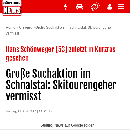
Home
>
Chronik
>
Große Suchaktion im Schnalstal: Skitourengeher
vermisst
Hans Schönweger [53] zuletzt in Kurzras
gesehen
Große Suchaktion im
Schnalstal: Skitourengeher
vermisst
Montag, 21. April 2025 | 14:33 Uhr
Südtirol News auf Google folgen