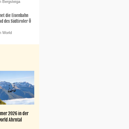
n Bergsteiga
net die Eisenbahn
ad des Südtiroler Ö
n World
mer 2026 in der
orld Ahrntal