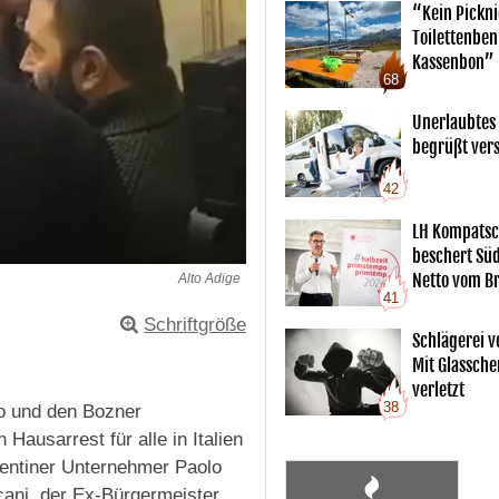
“Kein Pickn
Toilettenben
Kassenbon”
68
Unerlaubtes
begrüßt vers
42
LH Kompatsc
beschert Sü
Netto vom Br
Alto Adige
41
Schriftgröße
Schlägerei v
Mit Glassche
verletzt
38
ko und den Bozner
Hausarrest für alle in Italien
rentiner Unternehmer Paolo
cani, der Ex-Bürgermeister