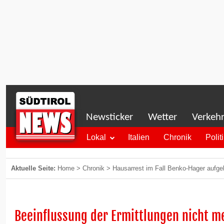
Newsticker
Wetter
Verkeh
Lokal
Italien
Chronik
Polit
Aktuelle Seite:
Home
>
Chronik
>
Hausarrest im Fall Benko-Hager aufg
Beeinflussung der Ermittlungen nicht m