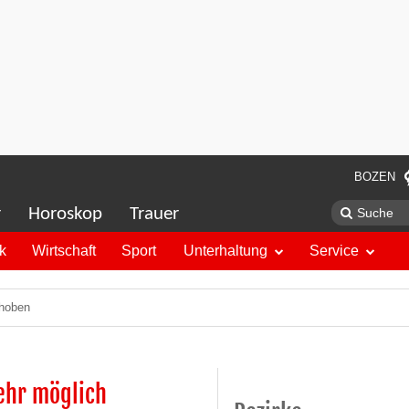
BOZEN
r
Horoskop
Trauer
ik
Wirtschaft
Sport
Unterhaltung
Service
ehoben
ehr möglich