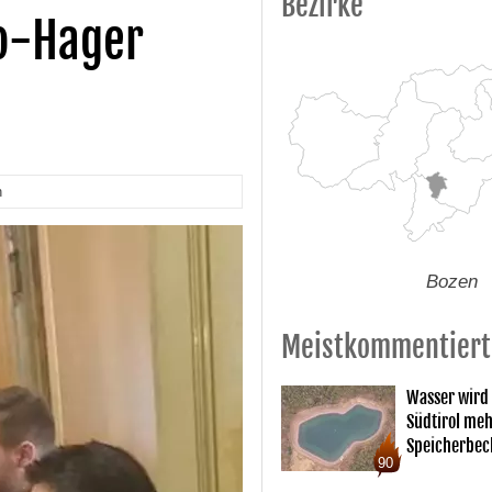
Bezirke
ko-Hager
n
Bozen
Meistkommentiert
Wasser wird
Südtirol me
Speicherbec
90