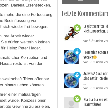
Bozen, Daniela Eisenstecken.
Letzte Kommentar
te mehr, die eine Fortsetzung
he Beeinflussung von
Es gibt Schritte, d
 sich wieder frei bewegen.
Richtung gehen, 
 ihre Arbeit wieder
...
vor 5 Stunden vo
Sie dürfen weiterhin keinen
 für Heinz Peter Hager.
Freu mich schon a
Steaks
tmaßlicher Korruption und
vor 5 Stunden vo
ausarrests ist von der
Achwas! Auch nör
sind natürlich die
nwaltschaft Trient offenbar
...
ger hinausziehen könnten.
vor 5 Stunden vo
hrer einer mafiaartigen
Bla bla bla.wo is
ründet wurde, Konzessionen
Traumtänzer
rtigte Gewinne zu erzielen,