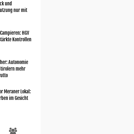
ick und
utzung nur mit
 Campieren: HGV
tärkte Kontrollen
her: Autonomie
dtirolern mehr
utto
or Meraner Lokal:
rben im Gesicht