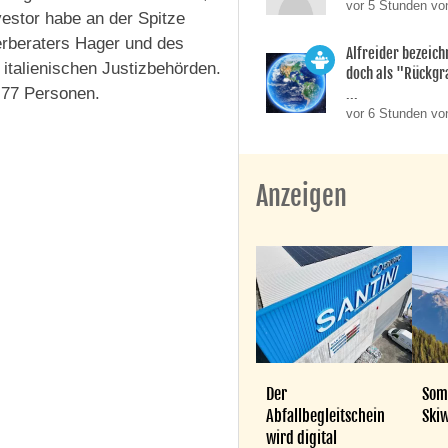
vor 5 Stunden vo
vestor habe an der Spitze
uerberaters Hager und des
Alfreider bezeich
italienischen Justizbehörden.
doch als "Rückgr
 77 Personen.
...
vor 6 Stunden vo
Anzeigen
Der
Som
Abfallbegleitschein
Skiw
wird digital