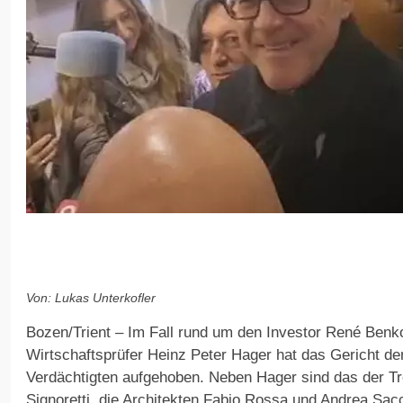
Von: Lukas Unterkofler
Bozen/Trient – Im Fall rund um den Investor René Ben
Wirtschaftsprüfer Heinz Peter Hager hat das Gericht den 
Verdächtigten aufgehoben. Neben Hager sind das der T
Signoretti, die Architekten Fabio Rossa und Andrea Sac