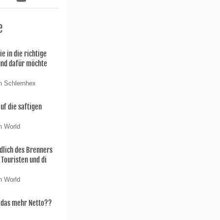
e
ie in die richtige
und dafür möchte
n Schlernhex
uf die saftigen
n World
dlich des Brenners
 Touristen und di
n World
t das mehr Netto??