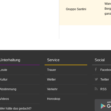
Wand
Berg
Gruppo Santini
ganz
Unterhaltung
Service
Social
Leute
Trauer
Facebo
Kultur
Wetter
Twitter
Abstimmung
Verkehr
RSS
Videos
Horoskop
Wer hätte das gedacht?