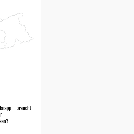
 knapp – braucht
hr
ken?