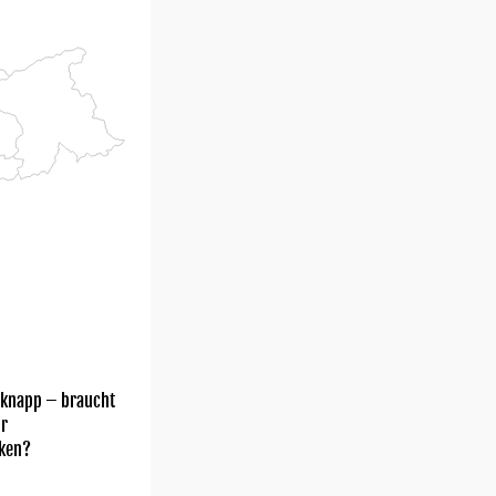
 knapp – braucht
hr
ken?