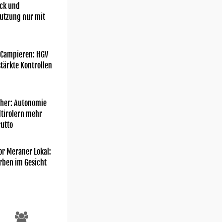
ick und
utzung nur mit
 Campieren: HGV
tärkte Kontrollen
her: Autonomie
dtirolern mehr
utto
or Meraner Lokal:
rben im Gesicht