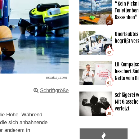
“Kein Pickn
Toilettenben
Kassenbon”
68
Unerlaubtes
begrüßt vers
42
LH Kompatsc
beschert Sü
Netto vom Br
pixabay.com
41
Schriftgröße
Schlägerei v
Mit Glassche
verletzt
38
 die Höhe. Während
 die sich anbahnende
er anderem in
.