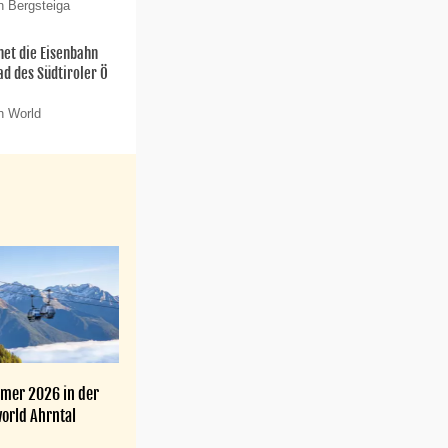
n Bergsteiga
net die Eisenbahn
ad des Südtiroler Ö
n World
mer 2026 in der
orld Ahrntal