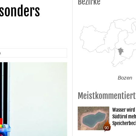
Bezirke
esonders
n
Bozen
Meistkommentiert
Wasser wird
Südtirol me
Speicherbec
90