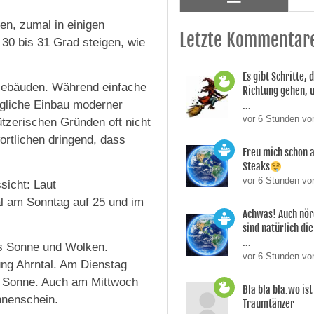
en, zumal in einigen
Letzte Kommentar
30 bis 31 Grad steigen, wie
Es gibt Schritte, d
 Gebäuden. Während einfache
Richtung gehen, 
ägliche Einbau moderner
...
vor 6 Stunden vo
tzerischen Gründen oft nicht
ortlichen dringend, dass
Freu mich schon a
Steaks
vor 6 Stunden vo
sicht: Laut
al am Sonntag auf 25 und im
Achwas! Auch nör
sind natürlich die
...
us Sonne und Wolken.
vor 6 Stunden vo
ng Ahrntal. Am Dienstag
e Sonne. Auch am Mittwoch
Bla bla bla.wo is
nnenschein.
Traumtänzer