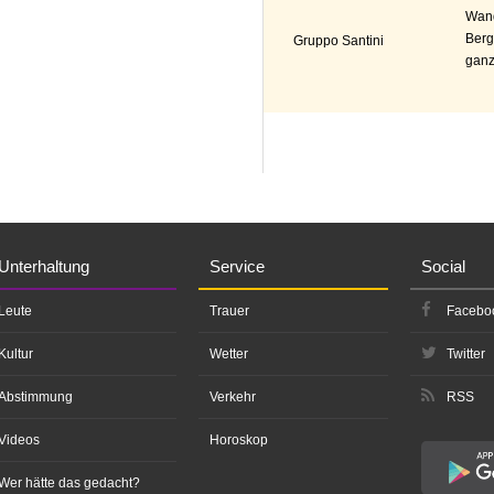
Wand
Berg
Gruppo Santini
ganz
Unterhaltung
Service
Social
Leute
Trauer
Facebo
Kultur
Wetter
Twitter
Abstimmung
Verkehr
RSS
Videos
Horoskop
Wer hätte das gedacht?