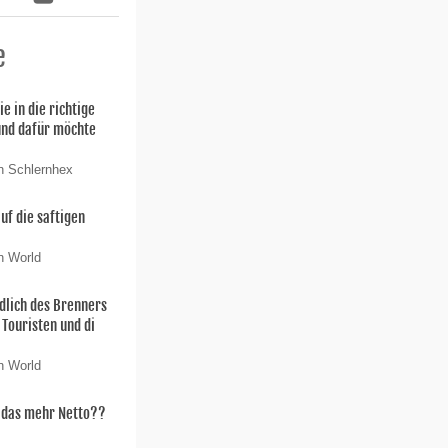
e
ie in die richtige
und dafür möchte
n Schlernhex
uf die saftigen
n World
dlich des Brenners
 Touristen und di
n World
t das mehr Netto??