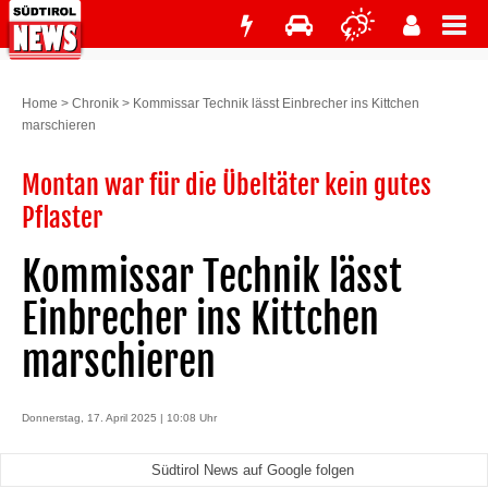
Home
>
Chronik
>
Kommissar Technik lässt Einbrecher ins Kittchen
marschieren
Montan war für die Übeltäter kein gutes
Pflaster
Kommissar Technik lässt
Einbrecher ins Kittchen
marschieren
Donnerstag, 17. April 2025 | 10:08 Uhr
Südtirol News auf Google folgen