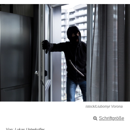
istock/Liubomyr Vorona
Schriftgröße
Von: Lukas Unterkofler