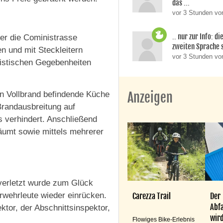
das ...
vor 3 Stunden von
.. nur zur Info: d
er die Coministrasse
zweiten Sprache si
n und mit Steckleitern
vor 3 Stunden v
nistischen Gegebenheiten
 in Vollbrand befindende Küche
Anzeigen
Brandausbreitung auf
 verhindert. Anschließend
äumt sowie mittels mehrerer
verletzt wurde zum Glück
wehrleute wieder einrücken.
Carezza Trail
Der
Abfa
ktor, der Abschnittsinspektor,
wird
Flowiges Bike-Erlebnis