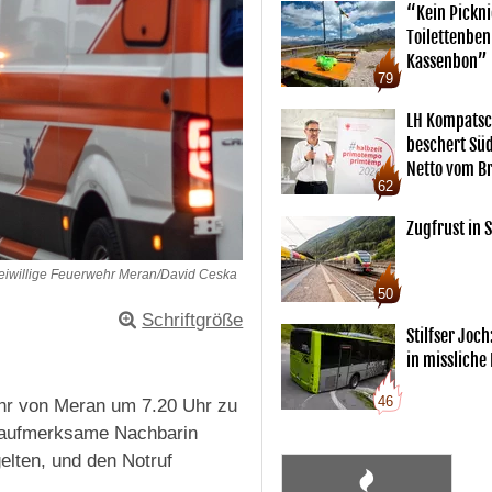
“Kein Pickn
Toilettenben
Kassenbon”
79
LH Kompatsc
beschert Sü
Netto vom Br
62
Zugfrust in S
reiwillige Feuerwehr Meran/David Ceska
50
Schriftgröße
Stilfser Joch
in missliche
46
hr von Meran um 7.20 Uhr zu
e aufmerksame Nachbarin
lten, und den Notruf