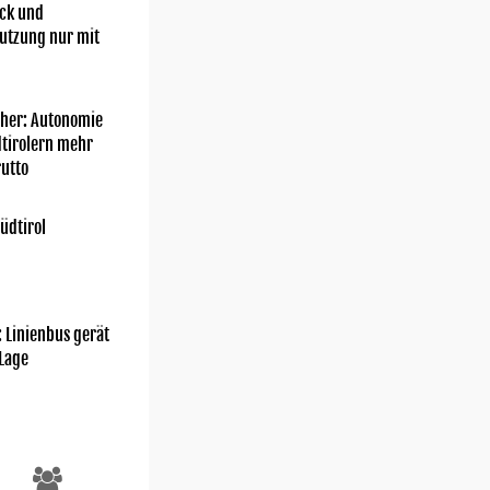
ick und
utzung nur mit
her: Autonomie
dtirolern mehr
utto
üdtirol
Fotos und Videos - Freiwillige Feuerwehr Meran/David Ceska
: Linienbus gerät
 Lage