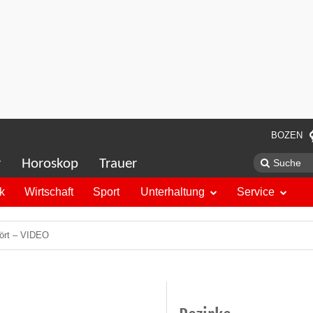
BOZEN
r
Horoskop
Trauer
ik
Wirtschaft
Sport
Unterhaltung
Service
tört – VIDEO