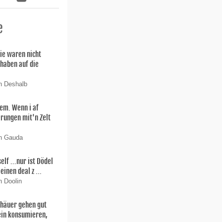
e
ie waren nicht
 haben auf die
n Deshalb
lem. Wenn i af
rungen mit'n Zelt
on Gauda
f ...nur ist Dödel
einen deal z ...
n Doolin
thäuer gehen gut
ein konsumieren,