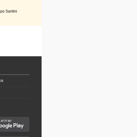
po Santini
ok