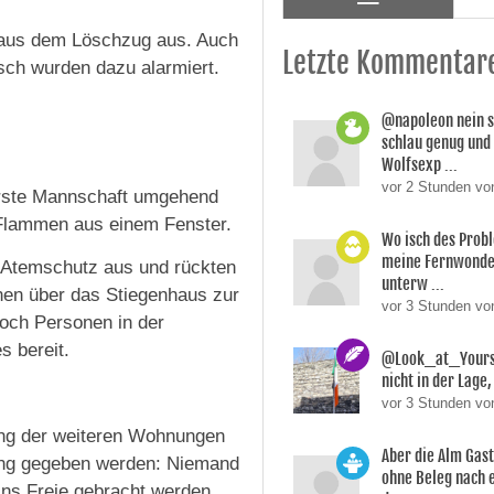
 aus dem Löschzug aus. Auch
Letzte Kommentar
ch wurden dazu alarmiert.
@napoleon nein s
schlau genug und
Wolfsexp ...
vor 2 Stunden vo
rste Mannschaft umgehend
 Flammen aus einem Fenster.
Wo isch des Prob
meine Fernwonde
 Atemschutz aus und rückten
unterw ...
nen über das Stiegenhaus zur
vor 3 Stunden v
noch Personen in der
s bereit.
@Look_at_Yoursel
nicht in der Lage, 
vor 3 Stunden vo
ng der weiteren Wohnungen
Aber die Alm Gas
ung gegeben werden: Niemand
ohne Beleg nach 
ins Freie gebracht werden.