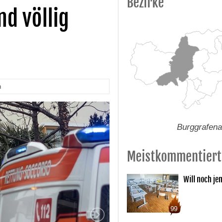
Bezirke
d völlig
n
Burggrafen
Meistkommentiert
Will noch je
99