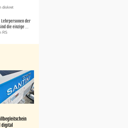
 diskret
ie Lehrpersonen der
nd die einzige ...
on RS
llbegleitschein
 digital