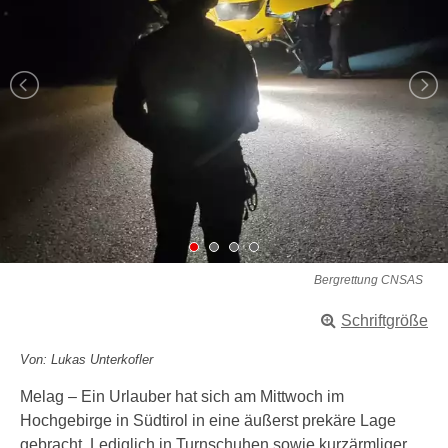
Bergrettung CNSAS
Schriftgröße
Von: Lukas Unterkofler
Melag – Ein Urlauber hat sich am Mittwoch im
Hochgebirge in Südtirol in eine äußerst prekäre Lage
gebracht. Lediglich in Turnschuhen sowie kurzärmliger