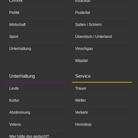
Chronik
Eisacktal
Politik
Pustertal
Wirtschaft
Salten / Schlern
Sport
Überetsch / Unterland
Unterhaltung
Vinschgau
Wipptal
Unterhaltung
Service
Leute
Trauer
Kultur
Wetter
Abstimmung
Verkehr
Videos
Horoskop
Wer hätte das gedacht?