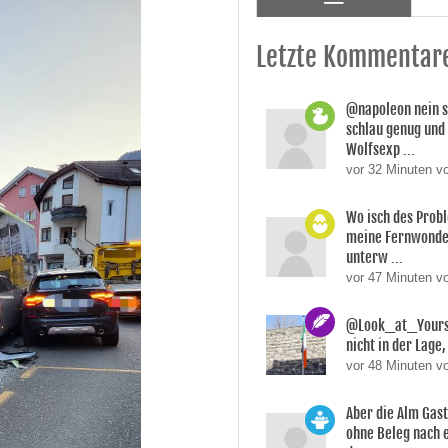
Letzte Kommentar
@napoleon nein s
schlau genug und
Wolfsexp ...
vor 32 Minuten v
Wo isch des Prob
meine Fernwonde
unterw ...
vor 47 Minuten 
@Look_at_Yoursel
nicht in der Lage, 
vor 48 Minuten v
Aber die Alm Gas
ohne Beleg nach 