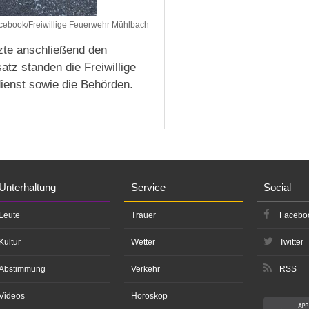
cebook/Freiwillige Feuerwehr Mühlbach
tzte anschließend den
tz standen die Freiwillige
enst sowie die Behörden.
Unterhaltung
Service
Social
Leute
Trauer
Facebo
Kultur
Wetter
Twitter
Abstimmung
Verkehr
RSS
Videos
Horoskop