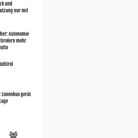
ick und
utzung nur mit
her: Autonomie
dtirolern mehr
utto
üdtirol
Facebook/Freiwillige Feuerwehr Mühlbach
: Linienbus gerät
 Lage