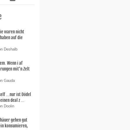
e
ie waren nicht
 haben auf die
on Deshalb
lem. Wenn i af
rungen mit'n Zelt
von Gauda
f ...nur ist Dödel
einen deal z ...
on Doolin
thäuer gehen gut
ein konsumieren,