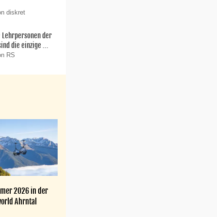
n diskret
ie Lehrpersonen der
nd die einzige ...
on RS
mer 2026 in der
orld Ahrntal