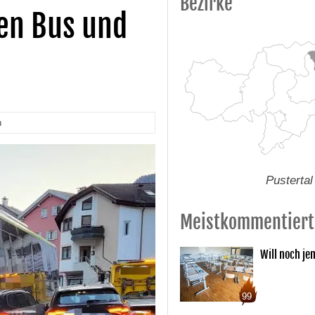
Bezirke
en Bus und
n
Pustertal
Meistkommentiert
Will noch je
99