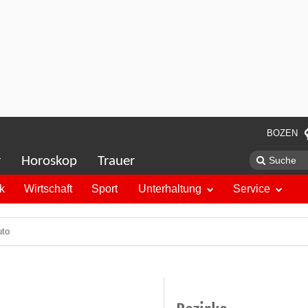
BOZEN
r
Horoskop
Trauer
ik
Wirtschaft
Sport
Unterhaltung
Service
uto