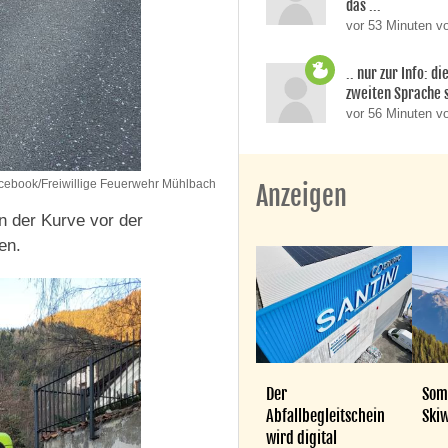
das ...
vor 53 Minuten vo
.. nur zur Info: d
zweiten Sprache si
vor 56 Minuten v
cebook/Freiwillige Feuerwehr Mühlbach
Anzeigen
n der Kurve vor der
en.
Der
Som
Abfallbegleitschein
Skiw
wird digital