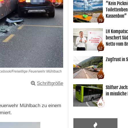
“Kein Pickn
Toilettenben
Kassenbon”
79
LH Kompatsc
beschert Sü
Netto vom Br
62
Zugfrust in S
cebook/Freiwillige Feuerwehr Mühlbach
50
Schriftgröße
Stilfser Joch
in missliche
46
 Feuerwehr Mühlbach zu einem
miert.