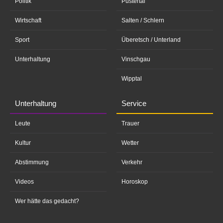
Politik
Pustertal
Wirtschaft
Salten / Schlern
Sport
Überetsch / Unterland
Unterhaltung
Vinschgau
Wipptal
Unterhaltung
Service
Leute
Trauer
Kultur
Wetter
Abstimmung
Verkehr
Videos
Horoskop
Wer hätte das gedacht?