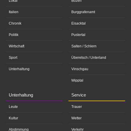
Lokal
Bozen
Italien
Burggrafenamt
Chronik
Eisacktal
Politik
Pustertal
Wirtschaft
Salten / Schlern
Sport
Überetsch / Unterland
Unterhaltung
Vinschgau
Wipptal
Unterhaltung
Service
Leute
Trauer
Kultur
Wetter
Abstimmung
Verkehr