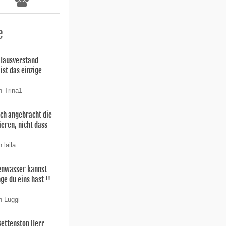
e
 Hausverstand
ist das einzige
n Trina1
uch angebracht die
ieren, nicht dass
 laila
enwasser kannst
ge du eins hast !!
n Luggi
Bettenstop Herr