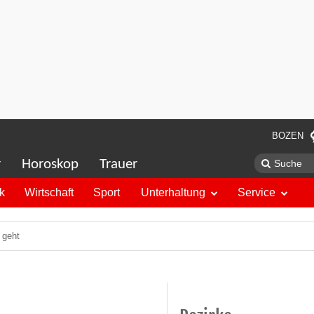
BOZEN
r
Horoskop
Trauer
ik
Wirtschaft
Sport
Unterhaltung
Service
 geht