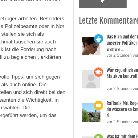
Betrüger arbeiten. Besonders
Letzte Kommentar
s Polizeibeamte oder in Not
tellen sie sich als
Das Hirn und der
chmal täuschen sie auch
unserer Politiker 
was wa ...
ck ist die Forderung nach
vor 2 Stunden vo
 zu begleichen“, erklärten
Wär eigentlich a
Statik zu kontroll
volle Tipps, um sich gegen
...
als auch online. Die
vor 2 Stunden von
llen und sich direkt bei den
amten die Wichtigkeit, in
Raffaela Mit Reg
u wählen. Die
du wässern so lan
ergeführt werden, um das
d ...
vor 2 Stunden vo
Was ist mit dem 