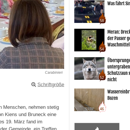
Was fährt Si
58
Meran: Drec
der Passer 
Waschmittel
54
Übersprunge
untergraben
Schutzzaun s
Carabinieri
52
nicht
Schriftgröße
Wassereinbr
Bozen
en Menschen, nehmen stetig
46
on Kiens und Bruneck eine
es 19. März fand im
der Gemeinde, ein Treffen