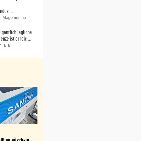
r
ndes ...
n Magomerlino
igentlich jegliche
enze ist erreic ...
 laila
llbegleitschein