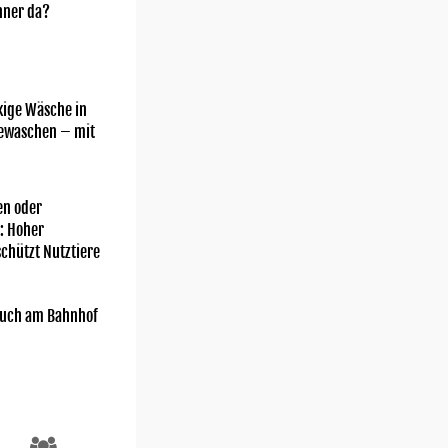
nner da?
kige Wäsche in
gewaschen – mit
n oder
: Hoher
chützt Nutztiere
uch am Bahnhof