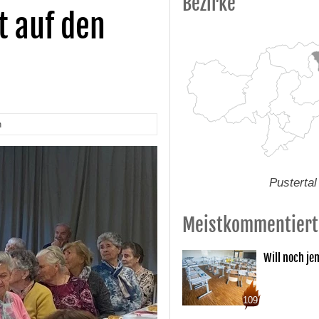
Bezirke
t auf den
n
Pustertal
Meistkommentiert
Will noch je
109