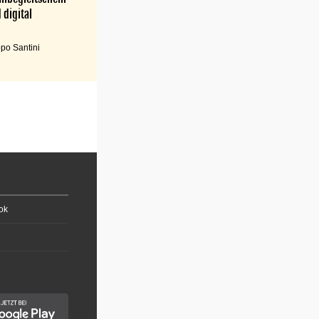
 digital
po Santini
ok