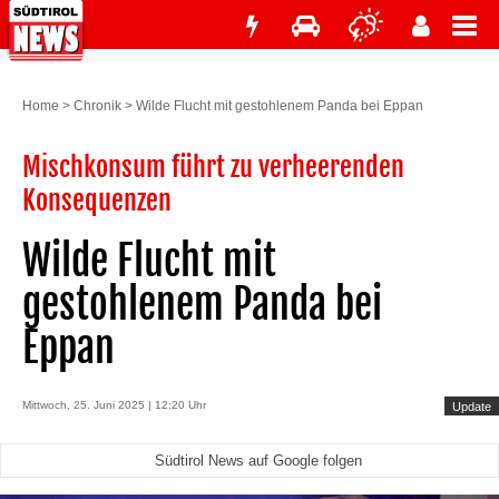
Home
>
Chronik
>
Wilde Flucht mit gestohlenem Panda bei Eppan
Mischkonsum führt zu verheerenden
Konsequenzen
Wilde Flucht mit
gestohlenem Panda bei
Eppan
Mittwoch, 25. Juni 2025 | 12:20 Uhr
Update
Südtirol News auf Google folgen