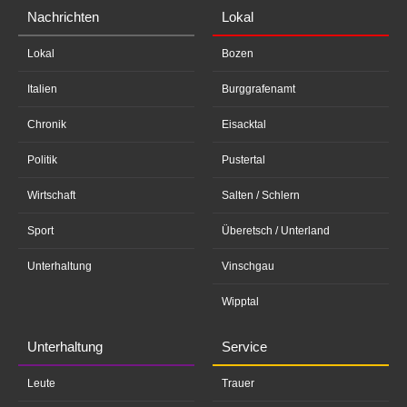
Nachrichten
Lokal
Lokal
Bozen
Italien
Burggrafenamt
Chronik
Eisacktal
Politik
Pustertal
Wirtschaft
Salten / Schlern
Sport
Überetsch / Unterland
Unterhaltung
Vinschgau
Wipptal
Unterhaltung
Service
Leute
Trauer