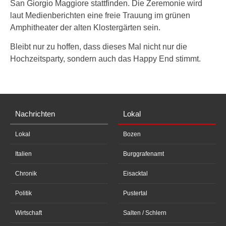
San Giorgio Maggiore stattfinden. Die Zeremonie wird
laut Medienberichten eine freie Trauung im grünen
Amphitheater der alten Klostergärten sein.
Bleibt nur zu hoffen, dass dieses Mal nicht nur die
Hochzeitsparty, sondern auch das Happy End stimmt.
Nachrichten
Lokal
Lokal
Bozen
Italien
Burggrafenamt
Chronik
Eisacktal
Politik
Pustertal
Wirtschaft
Salten / Schlern