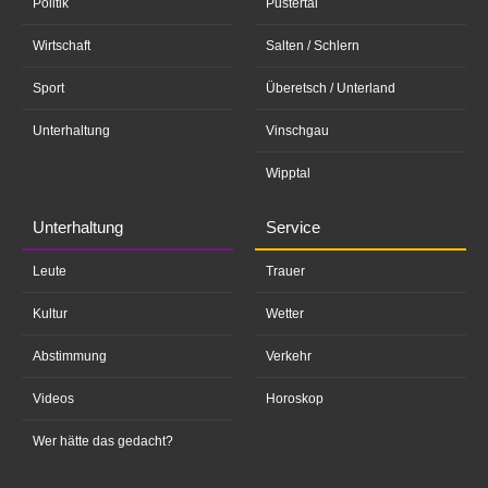
Politik
Pustertal
Wirtschaft
Salten / Schlern
Sport
Überetsch / Unterland
Unterhaltung
Vinschgau
Wipptal
Unterhaltung
Service
Leute
Trauer
Kultur
Wetter
Abstimmung
Verkehr
Videos
Horoskop
Wer hätte das gedacht?