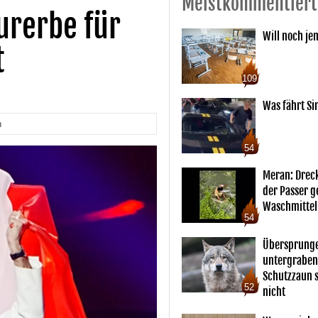
Meistkommentiert
urerbe für
Will noch je
t
109
Was fährt Si
n
54
Meran: Drec
der Passer 
Waschmittel
54
Übersprunge
untergraben
Schutzzaun s
52
nicht