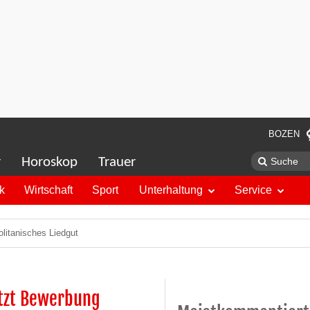
BOZEN
r
Horoskop
Trauer
ik
Wirtschaft
Sport
Unterhaltung
Service
olitanisches Liedgut
ützt Bewerbung