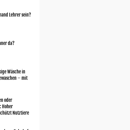
mand Lehrer sein?
nner da?
kige Wäsche in
gewaschen – mit
n oder
: Hoher
chützt Nutztiere