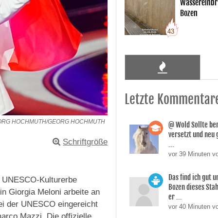
Wassereinbr
Bozen
43
Letzte Kommentar
EORG HOCHMUTH/GEORG HOCHMUTH
@ Wold Sollte ber
versetzt und neu 
Schriftgröße
...
vor 39 Minuten v
Das find ich gut u
les UNESCO-Kulturerbe
Bozen dieses Sta
n Giorgia Meloni arbeite an
er ...
bei der UNESCO eingereicht
vor 40 Minuten v
arco Mazzi. Die offizielle