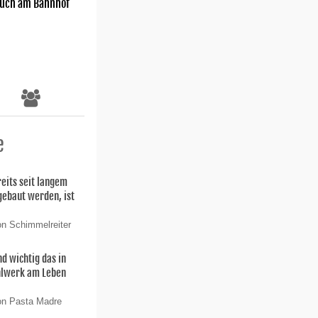
uch am Bahnhof
e
eits seit langem
gebaut werden, ist
on Schimmelreiter
nd wichtig das in
hlwerk am Leben
on Pasta Madre