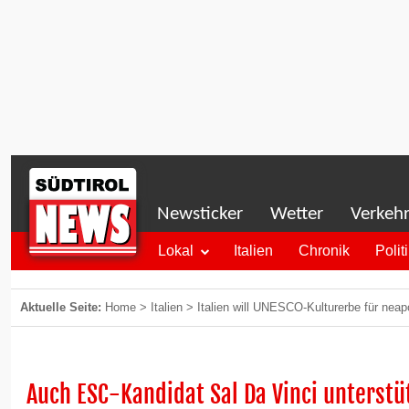
Newsticker
Wetter
Verkeh
Lokal
Italien
Chronik
Polit
Aktuelle Seite:
Home
>
Italien
>
Italien will UNESCO-Kulturerbe für neap
Auch ESC-Kandidat Sal Da Vinci unterst