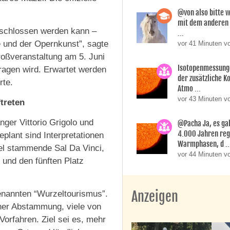
@von also bitte w
mit dem anderen z
eschlossen werden kann –
...
e und der Opernkunst”, sagte
vor 41 Minuten v
 Großveranstaltung am 5. Juni
Isotopenmessunge
tragen wird. Erwartet werden
der zusätzliche Ko
rte.
Atmo ...
vor 43 Minuten 
ftreten
ger Vittorio Grigolo und
@Pacha Ja, es gab
4.000 Jahren reg
plant sind Interpretationen
Warmphasen, d ..
pel stammende Sal Da Vinci,
vor 44 Minuten 
 und den fünften Platz
Anzeigen
genannten “Wurzeltourismus”.
cher Abstammung, viele von
Vorfahren. Ziel sei es, mehr