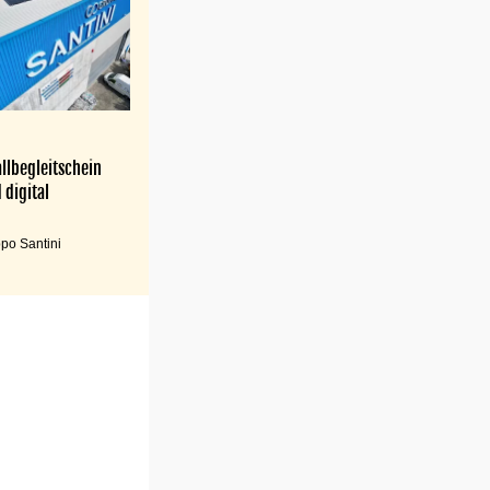
llbegleitschein
 digital
po Santini