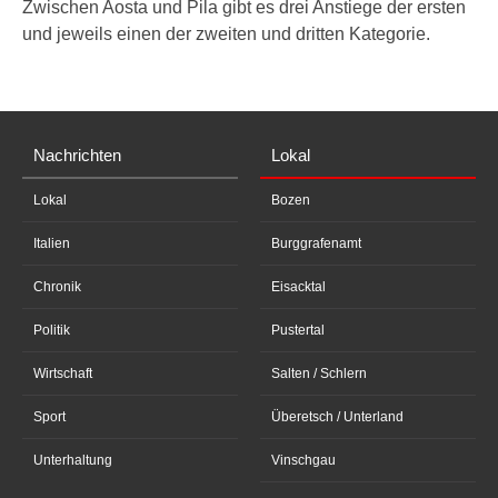
Zwischen Aosta und Pila gibt es drei Anstiege der ersten
und jeweils einen der zweiten und dritten Kategorie.
Nachrichten
Lokal
Lokal
Bozen
Italien
Burggrafenamt
Chronik
Eisacktal
Politik
Pustertal
Wirtschaft
Salten / Schlern
Sport
Überetsch / Unterland
Unterhaltung
Vinschgau