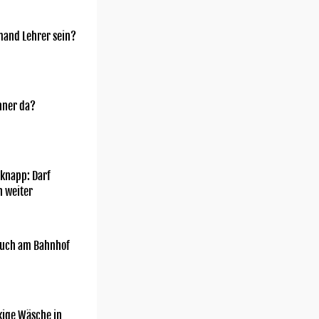
mand Lehrer sein?
nner da?
knapp: Darf
h weiter
uch am Bahnhof
kige Wäsche in