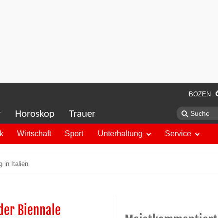
BOZEN
r
Horoskop
Trauer
ik
Wirtschaft
Sport
Unterhaltung
Service
in Italien
 der Biennale