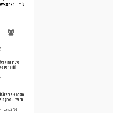
gewaschen – mit
e
der tuat Piove
o Der Tuifl
on
litärareale hobm
Sein groaß, wern
on Lana2791