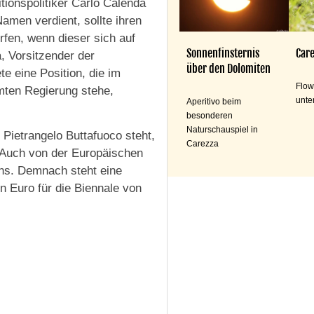
tionspolitiker Carlo Calenda
Namen verdient, sollte ihren
rfen, wenn dieser sich auf
Sonnenfinsternis
Care
a, Vorsitzender der
über den Dolomiten
ete eine Position, die im
Flow
mten Regierung stehe,
unte
Aperitivo beim
besonderen
Naturschauspiel in
t Pietrangelo Buttafuoco steht,
Carezza
 Auch von der Europäischen
ns. Demnach steht eine
n Euro für die Biennale von