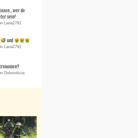
wissen , wer de
ter sein!
on Lana2791
und
on Lana2791
stronomen?
on Dolomiticus