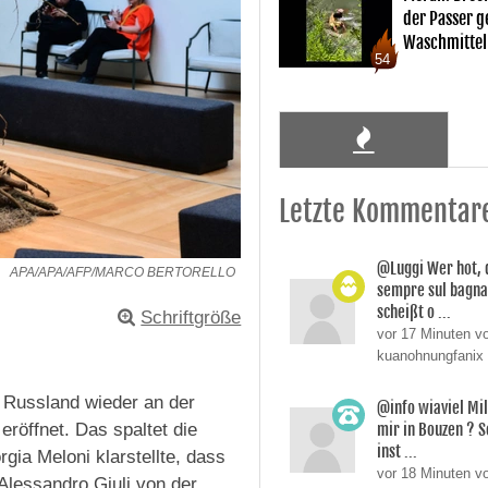
der Passer 
Waschmittel
54
Letzte Kommentar
@Luggi Wer hot, 
APA/APA/AFP/MARCO BERTORELLO
sempre sul bagnat
scheißt o ...
Schriftgröße
vor 17 Minuten v
kuanohnungfanix
 Russland wieder an der
@info wiaviel Mi
mir in Bouzen ? 
röffnet. Das spaltet die
inst ...
gia Meloni klarstellte, dass
vor 18 Minuten v
Alessandro Giuli von der