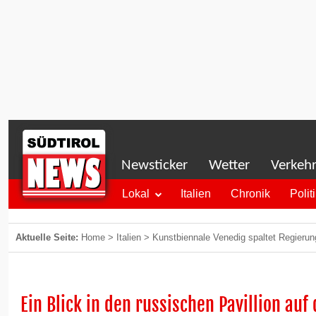
Newsticker
Wetter
Verkeh
Lokal
Italien
Chronik
Polit
Aktuelle Seite:
Home
>
Italien
>
Kunstbiennale Venedig spaltet Regierung 
Ein Blick in den russischen Pavillion auf