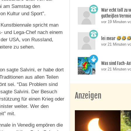
ini am Samstag den
War echt toll zu 
von Kultur und Sport”.
gutheißen Vermie
vor 19 Minuten v
r Kunstbiennale spricht man
ngs- und Lega-Chef nach einem
lei mear
s der USA, von Russland,
vor 21 Minuten v
weitere zu sehen.
Was sind Fach-A
vor 21 Minuten v
on sagte Salvini, er habe dort
raditionen aus allen Teilen
tönt sei. “Das Problem sind
 sagte Salvini. Der Besuch
Anzeigen
stützung für einen Krieg oder
nister weiter. Wer den
it” mit.
nnale in Venedig empören die