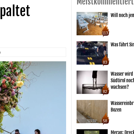
Meistkommentiert
paltet
Will noch je
113
Was fährt Si
n
83
Wasser wird 
Südtirol noc
wachsen?
82
Wassereinbr
Bozen
58
Meran: Drec