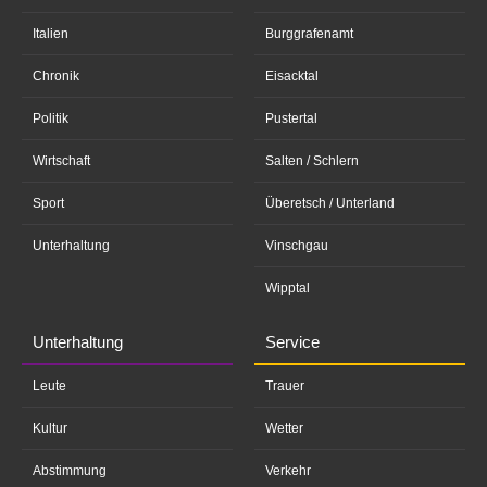
Italien
Burggrafenamt
Chronik
Eisacktal
Politik
Pustertal
Wirtschaft
Salten / Schlern
Sport
Überetsch / Unterland
Unterhaltung
Vinschgau
Wipptal
Unterhaltung
Service
Leute
Trauer
Kultur
Wetter
Abstimmung
Verkehr