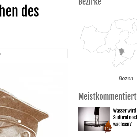
Bezirke
chen des
n
Bozen
Meistkommentiert
Wasser wird 
Südtirol noc
wachsen?
124