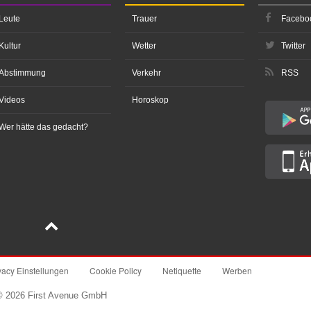
Leute
Trauer
Facebo
Kultur
Wetter
Twitter
Abstimmung
Verkehr
RSS
Videos
Horoskop
Wer hätte das gedacht?
vacy Einstellungen
Cookie Policy
Netiquette
Werben
© 2026 First Avenue GmbH