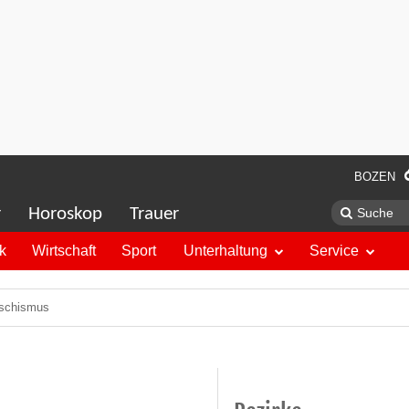
BOZEN
r
Horoskop
Trauer
ik
Wirtschaft
Sport
Unterhaltung
Service
faschismus