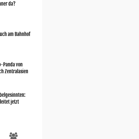
nner da?
uch am Bahnhof
o-Panda von
ch Zentralasien
belgesinnten:
eitet jetzt