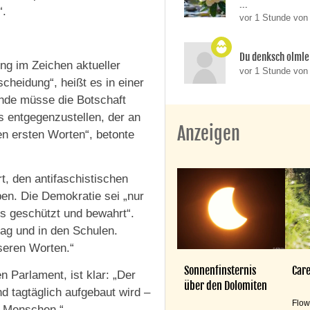
...
“.
vor 1 Stunde von
Du denksch olmle
ung im Zeichen aktueller
vor 1 Stunde von
cheidung“, heißt es in einer
ende müsse die Botschaft
s entgegenzustellen, der an
Anzeigen
n ersten Worten“, betonte
t, den antifaschistischen
en. Die Demokratie sei „nur
s geschützt und bewahrt“.
ltag und in den Schulen.
seren Worten.“
Sonnenfinsternis
Care
n Parlament, ist klar: „Der
über den Dolomiten
d tagtäglich aufgebaut wird –
Flow
r Menschen.“