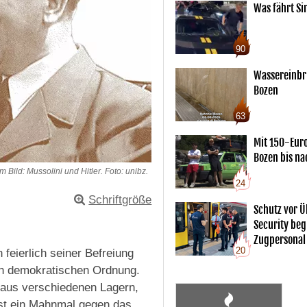
Was fährt Si
90
Wassereinbr
Bozen
63
Mit 150-Eur
Bozen bis na
Im Bild: Mussolini und Hitler. Foto: unibz.
24
Schriftgröße
Schutz vor Ü
Security begl
Zugpersonal
20
 feierlich seiner Befreiung
en demokratischen Ordnung.
n aus verschiedenen Lagern,
ist ein Mahnmal gegen das