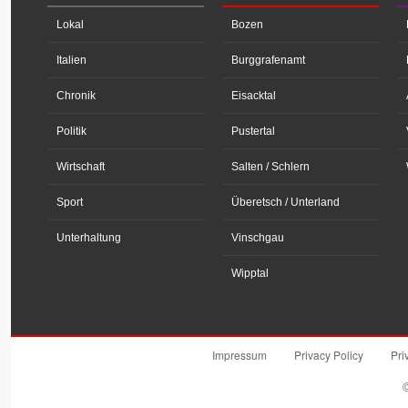
Lokal
Bozen
Italien
Burggrafenamt
Chronik
Eisacktal
Politik
Pustertal
Wirtschaft
Salten / Schlern
Sport
Überetsch / Unterland
Unterhaltung
Vinschgau
Wipptal
Impressum
Privacy Policy
Pri