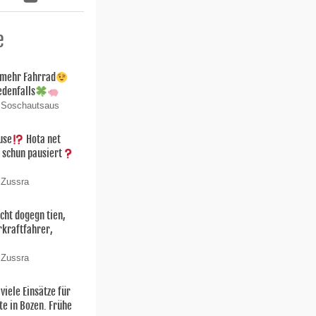
e
 mehr Fahrrad
edenfalls
n Soschautsaus
use
Hota net
 schun pausiert
 Zussra
cht dogegn tien,
kraftfahrer,
 Zussra
iele Einsätze für
te in Bozen. Frühe