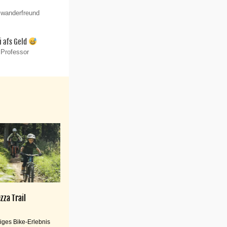
 wanderfreund
i afs Geld
 Professor
zza Trail
iges Bike-Erlebnis