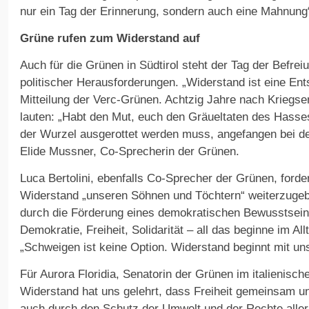
nur ein Tag der Erinnerung, sondern auch eine Mahnung
Grüne rufen zum Widerstand auf
Auch für die Grünen in Südtirol steht der Tag der Befrei
politischer Herausforderungen. „Widerstand ist eine Ents
Mitteilung der Verc-Grünen. Achtzig Jahre nach Kriegs
lauten: „Habt den Mut, euch den Gräueltaten des Hasse
der Wurzel ausgerottet werden muss, angefangen bei de
Elide Mussner, Co-Sprecherin der Grünen.
Luca Bertolini, ebenfalls Co-Sprecher der Grünen, forder
Widerstand „unseren Söhnen und Töchtern“ weiterzugeb
durch die Förderung eines demokratischen Bewusstsein
Demokratie, Freiheit, Solidarität – all das beginne im Al
„Schweigen ist keine Option. Widerstand beginnt mit un
Für Aurora Floridia, Senatorin der Grünen im italienische
Widerstand hat uns gelehrt, dass Freiheit gemeinsam un
auch durch den Schutz der Umwelt und der Rechte alle