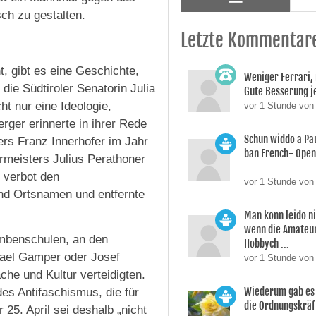
ch zu gestalten.
Letzte Kommentar
 gibt es eine Geschichte,
Weniger Ferrari,
 die Südtiroler Senatorin Julia
Gute Besserung j
ht nur eine Ideologie,
vor 1 Stunde vo
rger erinnerte in ihrer Rede
Schun widdo a Pa
ers Franz Innerhofer im Jahr
ban French- Open
rmeisters Julius Perathoner
...
 verbot den
vor 1 Stunde von
nd Ortsnamen und entfernte
Man konn leido ni
wenn die Amateur
ombenschulen, an den
Hobbych ...
hael Gamper oder Josef
vor 1 Stunde von
che und Kultur verteidigten.
Wiederum gab es v
es Antifaschismus, die für
die Ordnungskräf
25. April sei deshalb „nicht