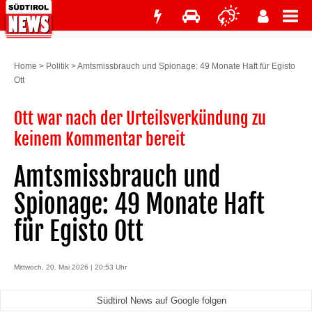
Home
>
Politik
>
Amtsmissbrauch und Spionage: 49 Monate Haft für Egisto
Ott
Ott war nach der Urteilsverkündung zu
keinem Kommentar bereit
Amtsmissbrauch und
Spionage: 49 Monate Haft
für Egisto Ott
Mittwoch, 20. Mai 2026 | 20:53 Uhr
Südtirol News auf Google folgen