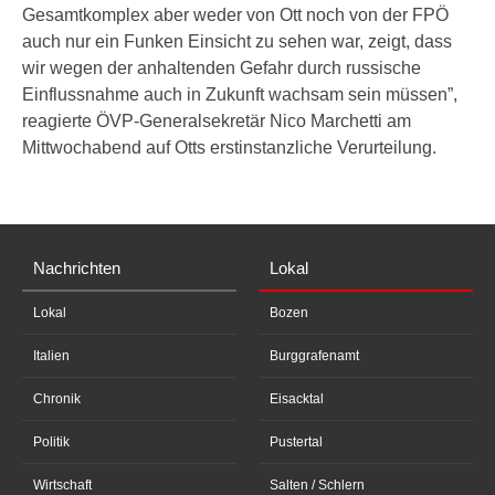
Gesamtkomplex aber weder von Ott noch von der FPÖ
auch nur ein Funken Einsicht zu sehen war, zeigt, dass
wir wegen der anhaltenden Gefahr durch russische
Einflussnahme auch in Zukunft wachsam sein müssen”,
reagierte ÖVP-Generalsekretär Nico Marchetti am
Mittwochabend auf Otts erstinstanzliche Verurteilung.
Nachrichten
Lokal
Lokal
Bozen
Italien
Burggrafenamt
Chronik
Eisacktal
Politik
Pustertal
Wirtschaft
Salten / Schlern