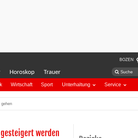
BOZEN
r
Horoskop
Trauer
ik
Wirtschaft
Sport
Unterhaltung
Service
n gehen
 gesteigert werden