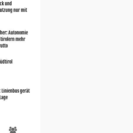
ick und
utzung nur mit
her: Autonomie
dtirolern mehr
utto
üdtirol
: Linienbus gerät
 Lage