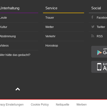
Unterhaltung
Service
Social
Leute
Trauer
Facebo
Kultur
Wetter
Twitter
Abstimmung
Verkehr
RSS
Videos
Horoskop
Wer hätte das gedacht?
vacy Einstellungen
Cookie Policy
Netiquette
Werben