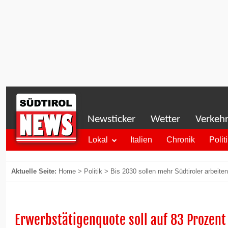
Newsticker
Wetter
Verkeh
Lokal
Italien
Chronik
Polit
Aktuelle Seite:
Home
>
Politik
>
Bis 2030 sollen mehr Südtiroler arbeite
Erwerbstätigenquote soll auf 83 Prozent