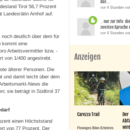
das ...
ndesland Tirol 56,7 Prozent
vor 4 Stunden von
gt Landesrätin Amhof auf.
.. nur zur Info: d
zweiten Sprache si
vor 4 Stunden v
t noch deutlich über dem für
zu kommt eine
ro Arbeitsvermittler bzw. -
Anzeigen
rt von 1/400 angestrebt.
ote älterer Personen. Die
nt und damit leicht über dem
 Arbeitsmarkt-News die
; sie beträgt in Südtirol 37
edarf
Carezza Trail
Der
Abfa
ozent einen Höchststand
wird
wert von 77 Prozent. Der
Flowiges Bike-Erlebnis