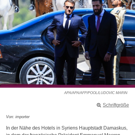
APA/APA/AFP/POOL/LUDOVIC MARIN
Schriftgröße
Von: importer
In der Nähe des Hotels in Syriens Hauptstadt Damaskus,