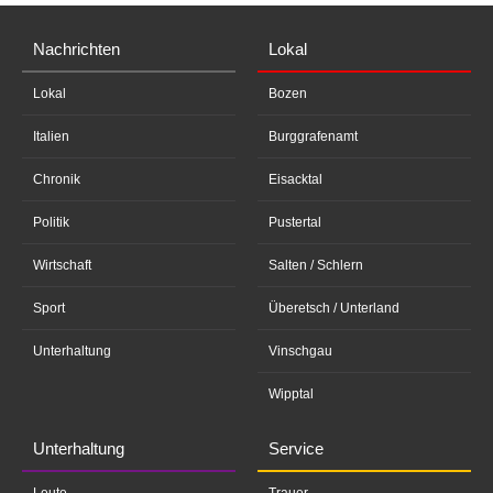
Nachrichten
Lokal
Lokal
Bozen
Italien
Burggrafenamt
Chronik
Eisacktal
Politik
Pustertal
Wirtschaft
Salten / Schlern
Sport
Überetsch / Unterland
Unterhaltung
Vinschgau
Wipptal
Unterhaltung
Service
Leute
Trauer