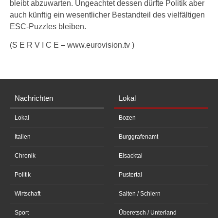
bleibt abzuwarten. Ungeachtet dessen dürfte Politik aber
auch künftig ein wesentlicher Bestandteil des vielfältigen
ESC-Puzzles bleiben.
(S E R V I C E – www.eurovision.tv )
Nachrichten
Lokal
Lokal
Bozen
Italien
Burggrafenamt
Chronik
Eisacktal
Politik
Pustertal
Wirtschaft
Salten / Schlern
Sport
Überetsch / Unterland