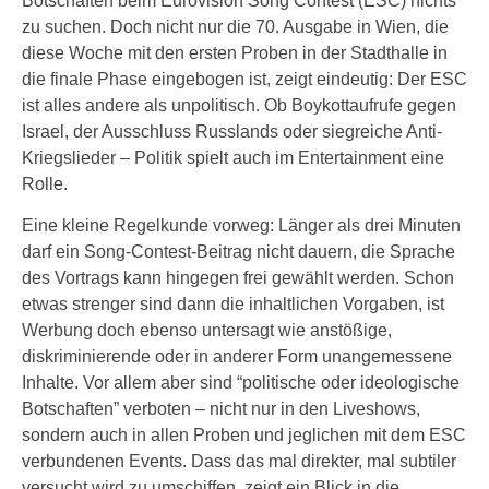
Botschaften beim Eurovision Song Contest (ESC) nichts
zu suchen. Doch nicht nur die 70. Ausgabe in Wien, die
diese Woche mit den ersten Proben in der Stadthalle in
die finale Phase eingebogen ist, zeigt eindeutig: Der ESC
ist alles andere als unpolitisch. Ob Boykottaufrufe gegen
Israel, der Ausschluss Russlands oder siegreiche Anti-
Kriegslieder – Politik spielt auch im Entertainment eine
Rolle.
Eine kleine Regelkunde vorweg: Länger als drei Minuten
darf ein Song-Contest-Beitrag nicht dauern, die Sprache
des Vortrags kann hingegen frei gewählt werden. Schon
etwas strenger sind dann die inhaltlichen Vorgaben, ist
Werbung doch ebenso untersagt wie anstößige,
diskriminierende oder in anderer Form unangemessene
Inhalte. Vor allem aber sind “politische oder ideologische
Botschaften” verboten – nicht nur in den Liveshows,
sondern auch in allen Proben und jeglichen mit dem ESC
verbundenen Events. Dass das mal direkter, mal subtiler
versucht wird zu umschiffen, zeigt ein Blick in die