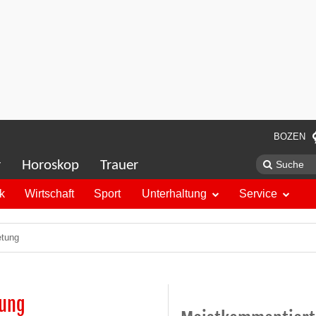
BOZEN
r
Horoskop
Trauer
ik
Wirtschaft
Sport
Unterhaltung
Service
etung
rung