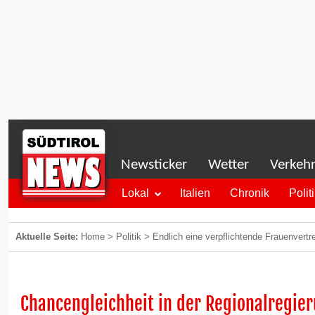
Newsticker
Wetter
Verkeh
Lokal
Italien
Chronik
Polit
Aktuelle Seite:
Home
>
Politik
>
Endlich eine verpflichtende Frauenvertr
Chancengleichheit in der Regionalregie