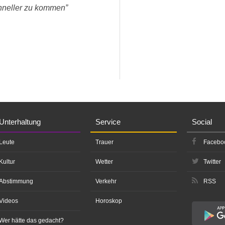
chneller zu kommen”
Unterhaltung
Service
Social
Leute
Trauer
Facebo
Kultur
Wetter
Twitter
Abstimmung
Verkehr
RSS
Videos
Horoskop
Wer hätte das gedacht?