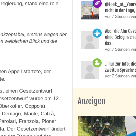
egierung, stand eine rein
@Look_at_Yoursel
nicht in der Lage, 
vor 7 Stunden vo
Aber die Alm Gas
inakzeptabel, erstens wegen der
ohne Beleg nach 
en weiblichen Blick und die
das ...
vor 7 Stunden von
.. nur zur Info: d
zweiten Sprache si
en Appell startete, der
vor 7 Stunden v
te.
gst einen Gesetzentwurf
Gesetzentwurf wurde am 12.
Anzeigen
Oberkofler, Coppola)
, Demagri, Maule, Calzà,
Parolari, Franzoia, Ploner
lla. Der Gesetzentwurf ändert