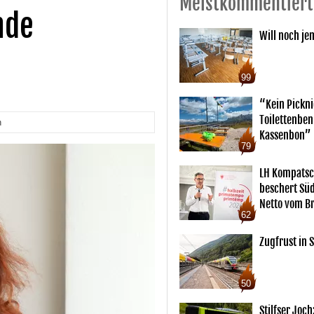
Meistkommentiert
nde
Will noch je
99
“Kein Pickn
Toilettenben
n
Kassenbon”
79
LH Kompatsc
beschert Sü
Netto vom Br
62
Zugfrust in S
50
Stilfser Joch