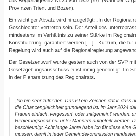
das Regionalgesetz Nr.25 von 1952 (!!!) (Wahl der Org
Provinzen Trient und Bozen).
Ein wichtiger Absatz wird hinzugefügt: „In der Regiona
Geschlechter vertreten sein. Der Anteil des unterreprä
mindestens im Verhältnis zu seiner Stärke im Regionalr
Konstituierung, garantiert werden […]”. Kurzum, die für
Regelung wird auch auf die Regionalregierung angewand
Der Gesetzentwurf wurde gestern auch von der SVP mit
Gesetzgebungsausschuss einstimmig genehmigt. Im Sep
in der Plenarsitzung des Regionalrats.
„Ich bin sehr zufrieden. Das ist ein Zeichen dafür, dass
die Chancengleichheit grundlegend ist. Im Jahr 2024 dar
Frauen einfach ‚vergessen´ oder ‚mitgemeint‘ werden, un
Regierungsbank nur unter Männern aufgeteilt werden. D
beschleunigt. Acht lange Jahre habe ich für diese ein
müssen, damit in jeder Gemeindekommission mindestens 