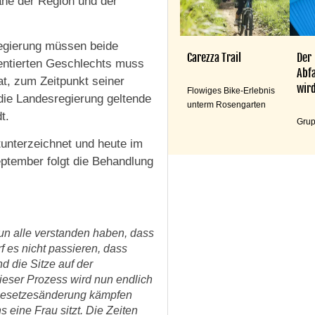
ane der Region und der
lregierung müssen beide
Carezza Trail
Der
sentierten Geschlechts muss
Abfa
at, zum Zeitpunkt seiner
wird
Flowiges Bike-Erlebnis
 die Landesregierung geltende
unterm Rosengarten
t.
Grup
unterzeichnet und heute im
tember folgt die Behandlung
 nun alle verstanden haben, dass
f es nicht passieren, dass
d die Sitze auf der
ieser Prozess wird nun endlich
e Gesetzesänderung kämpfen
eine Frau sitzt. Die Zeiten