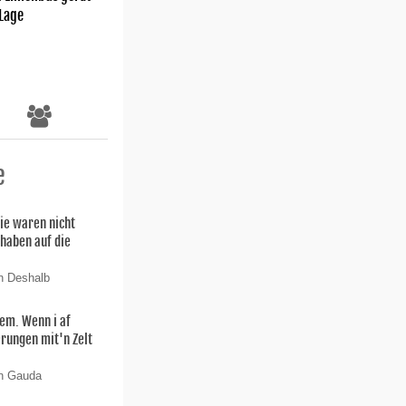
 Lage
e
ie waren nicht
 haben auf die
n Deshalb
lem. Wenn i af
rungen mit'n Zelt
on Gauda