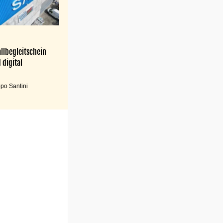
llbegleitschein
 digital
po Santini