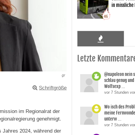
in missliche
46
Letzte Kommentar
@napoleon nein s
gr
schlau genug und
Wolfsexp ...
Schriftgröße
vor 7 Stunden vo
Wo isch des Prob
ission im Regionalrat der
meine Fernwonde
unterw ...
gionalregierung genehmigt.
vor 7 Stunden v
s Jahres 2024, während der