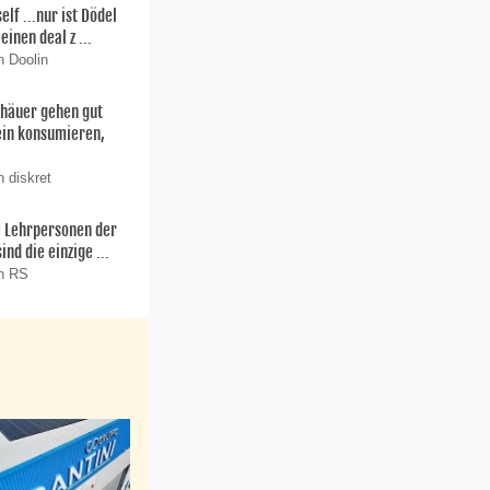
f ...nur ist Dödel
einen deal z ...
n Doolin
thäuer gehen gut
ein konsumieren,
 diskret
ie Lehrpersonen der
nd die einzige ...
on RS