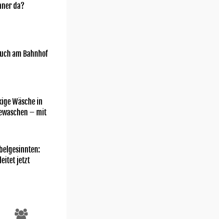
nner da?
uch am Bahnhof
kige Wäsche in
gewaschen – mit
belgesinnten:
eitet jetzt