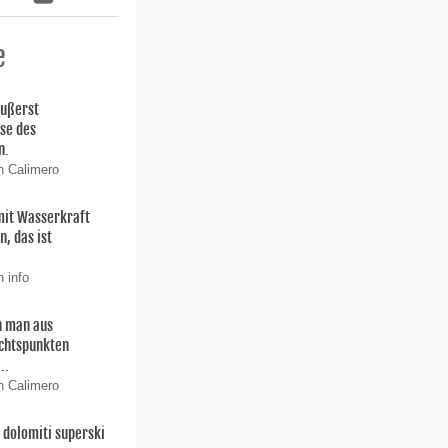
e
äußerst
ise des
n.
n Calimero
 mit Wasserkraft
, das ist
 info
 man aus
chtspunkten
..
n Calimero
dolomiti superski