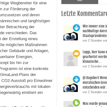
tige Wegbereiter für eine
n zur Förderung der
Letzte Kommentar
 umzusetzen und deren
ännischen und langfristigen
Wie immer eine 
ter Betrachtung der
nachhaltige Anre
nde verschieden. Das
Staatspräsidente
der Erstellung eines
vor 2 Stunden vo
. Die möglichen Maßnahmen
tlicher Gebäude und Anlagen,
Luggi, hier kann
uerbarer Energien,
gearbeitet werden
klimatechn ...
nzept bis hin zur
vor 2 Stunden von
Programm ist eine konkrete
 KlimaLand-Plans der
@ Dagobert Wenn
r CO2-Ausstoß pro Einwohner
moralischen Gesi
nergieverbrauchs mit lokalen
entscheiden wür .
egenwärtig emittiert ein
vor 2 Stunden vo
Was wurde genau 