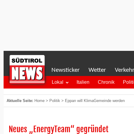
Newsticker
Wetter
Verkeh
Lokal
Italien
Chronik
Polit
Aktuelle Seite:
Home
>
Politik
>
Eppan will KlimaGemeinde werden
Neues „EnergyTeam“ gegründet