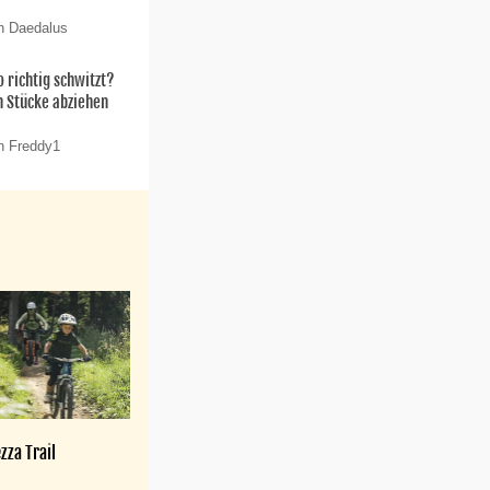
n Daedalus
 richtig schwitzt?
n Stücke abziehen
n Freddy1
zza Trail