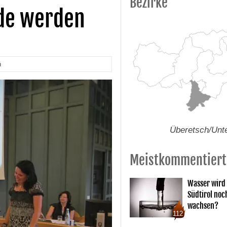
Bezirke
de werden
n
Überetsch/Unt
Meistkommentiert
Wasser wird 
Südtirol noc
wachsen?
112