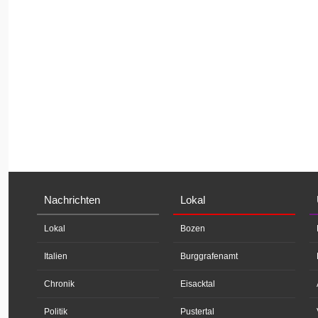
Nachrichten
Lokal
Lokal
Bozen
Italien
Burggrafenamt
Chronik
Eisacktal
Politik
Pustertal