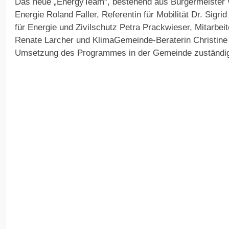
Das neue „EnergyTeam“, bestehend aus Bürgermeister Wil
Energie Roland Faller, Referentin für Mobilität Dr. Sigri
für Energie und Zivilschutz Petra Prackwieser, Mitarbei
Renate Larcher und KlimaGemeinde-Beraterin Christine R
Umsetzung des Programmes in der Gemeinde zuständi