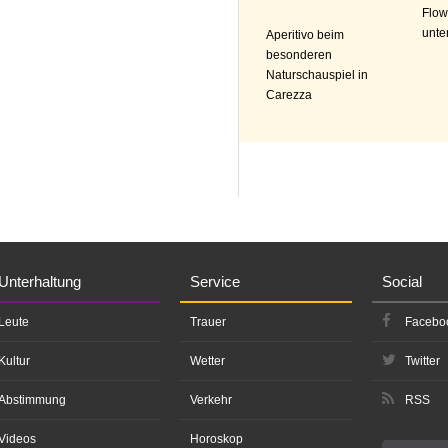
Flow
unte
Aperitivo beim
besonderen
Naturschauspiel in
Carezza
Unterhaltung
Service
Social
Leute
Trauer
Facebo
Kultur
Wetter
Twitter
Abstimmung
Verkehr
RSS
Videos
Horoskop