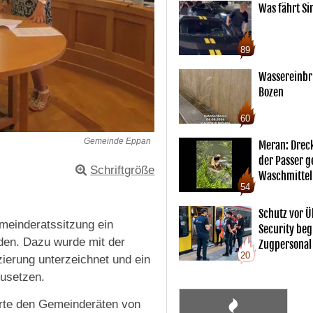
Was fährt Si
89
Wassereinbr
Bozen
60
Gemeinde Eppan
Meran: Drec
der Passer 
Schriftgröße
Waschmittel
54
Schutz vor Ü
meinderatssitzung ein
Security begl
rden. Dazu wurde mit der
Zugpersonal
20
zierung unterzeichnet und ein
usetzen.
erte den Gemeinderäten von