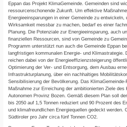
Eppan das Projekt KlimaGemeinde. Gemeinden sind wich
ressourcenschonende Zukunft. Um effektive Maßnahme
Energieeinsparungen in einer Gemeinde zu entwickeln,
Wirksamkeit messbar zu machen, bedarf es einer fachm
Planung. Die Potenziale zur Energieeinsparung, auch un
finanziellen Ressourcen, sind von Gemeinde zu Gemei
Programm unterstützt nun auch die Gemeinde Eppan bei 
langfristigen kommunalen Energie- und Klimastrategie
reichen dabei von der Energieeffizienzsteigerung öffen
Optimierung der Ver- und Entsorgung, dem Ausbau erne
Infrastrukturplanung, über ein nachhaltiges Mobilitätsko
Sensibilisierung der Bevölkerung. Das KlimaGemeinde-
Maßnahme zur Erreichung der ambitionierten Ziele des
Autonomen Provinz Bozen. Gemäß diesem Plan soll de
bis 2050 auf 1,5 Tonnen reduziert und 90 Prozent des E
und klimafreundlichen Energiequellen gedeckt werden. G
Südtiroler pro Jahr circa fünf Tonnen CO2.