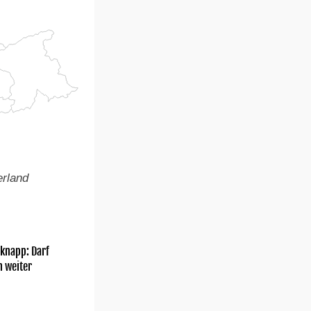
erland
knapp: Darf
h weiter