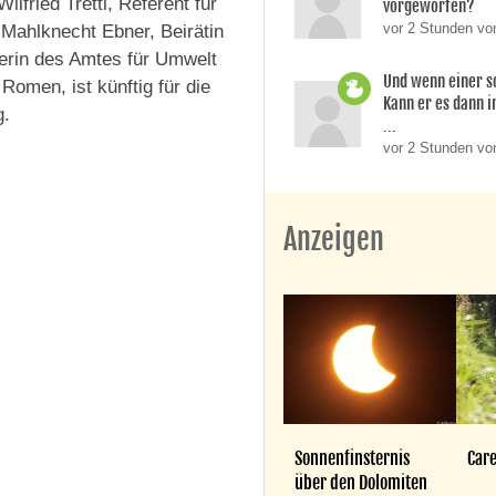
fried Trettl, Referent für
vorgeworfen?
vor 2 Stunden vo
d Mahlknecht Ebner, Beirätin
terin des Amtes für Umwelt
Und wenn einer so
omen, ist künftig für die
Kann er es dann i
g.
...
vor 2 Stunden vo
Anzeigen
Sonnenfinsternis
Care
über den Dolomiten