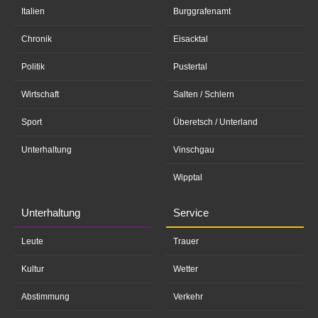
Italien
Burggrafenamt
Chronik
Eisacktal
Politik
Pustertal
Wirtschaft
Salten / Schlern
Sport
Überetsch / Unterland
Unterhaltung
Vinschgau
Wipptal
Unterhaltung
Service
Leute
Trauer
Kultur
Wetter
Abstimmung
Verkehr