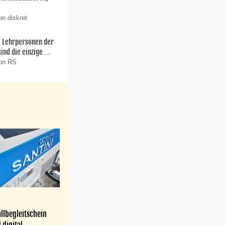
on diskret
ie Lehrpersonen der
nd die einzige ...
von RS
llbegleitschein
 digital