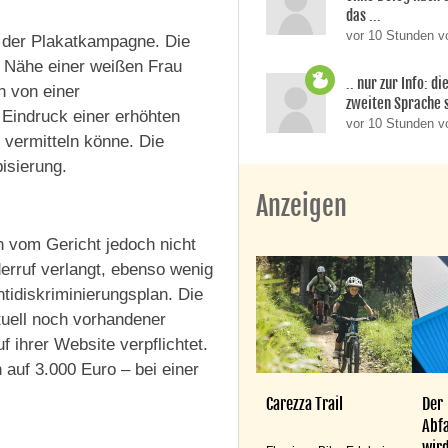
das ...
vor 10 Stunden v
e der Plakatkampagne. Die
n Nähe einer weißen Frau
.. nur zur Info: d
h von einer
zweiten Sprache si
 Eindruck einer erhöhten
vor 10 Stunden 
 vermitteln könne. Die
isierung.
Anzeigen
 vom Gericht jedoch nicht
erruf verlangt, ebenso wenig
ntidiskriminierungsplan. Die
ntuell noch vorhandener
 ihrer Website verpflichtet.
auf 3.000 Euro – bei einer
Carezza Trail
Der
Abfa
wird