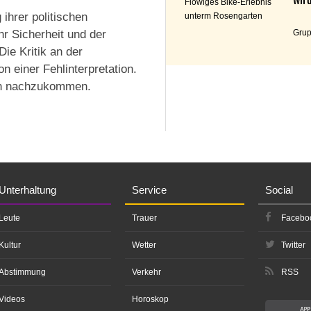
Flowiges Bike-Erlebnis
 ihrer politischen
unterm Rosengarten
Grup
r Sicherheit und der
ie Kritik an der
n einer Fehlinterpretation.
gen nachzukommen.
Unterhaltung
Service
Social
Leute
Trauer
Facebo
Kultur
Wetter
Twitter
Abstimmung
Verkehr
RSS
Videos
Horoskop