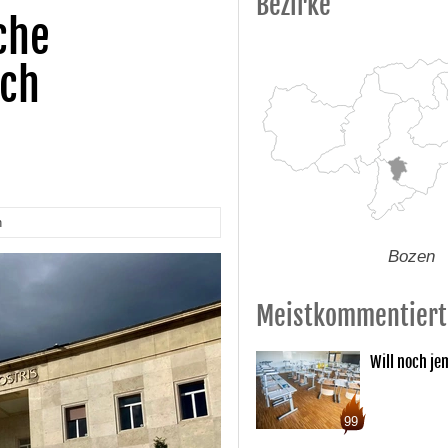
Bezirke
che
och
n
Bozen
Meistkommentiert
Will noch je
99