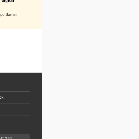
po Santini
ok