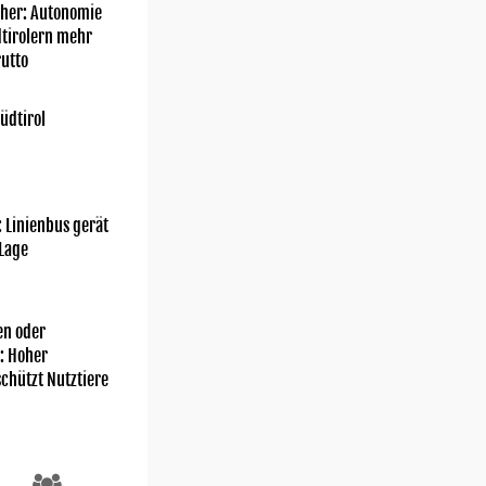
her: Autonomie
dtirolern mehr
utto
üdtirol
: Linienbus gerät
 Lage
n oder
: Hoher
chützt Nutztiere