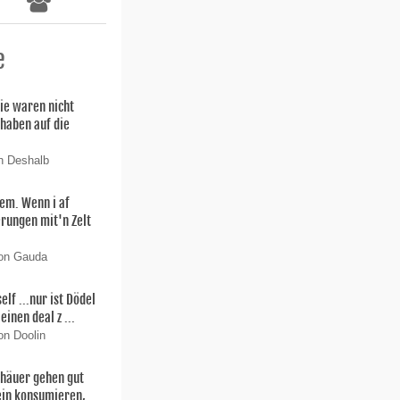
e
ie waren nicht
 haben auf die
n Deshalb
lem. Wenn i af
rungen mit'n Zelt
von Gauda
f ...nur ist Dödel
einen deal z ...
on Doolin
thäuer gehen gut
ein konsumieren,