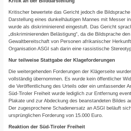
Kritik an der Bilddarstellung
Kritischer bewertete das Gericht jedoch die Bildsprach
Darstellung eines dunkelhäutigen Mannes mit Messer i
wurde als diskriminierend eingestuft. Das Gericht sprac
„diskriminierenden Belästigung“, da die Bildsprache den
Gewaltbereitschaft von Personen afrikanischer Herkunft
Organisation ASGI sah darin eine rassistische Stereotyp
Nur teilweise Stattgabe der Klageforderungen
Die weitergehenden Forderungen der Klägerseite wurden
vollständig übernommen. Es wurde kein öffentlicher Wid
die Veröffentlichung des Urteils oder ein umfassender A
Süd-Tiroler Freiheit wurde lediglich zur Entfernung eve
Plakate und zur Abdeckung des beanstandeten Bildes auf
Der zugesprochene Schadenersatz an ASGI beläuft sich 
ursprünglichen Forderung von 15.000 Euro.
Reaktion der Süd-Tiroler Freiheit