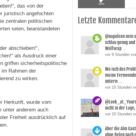
eben!“, das von der
r juristisch angefochten
Letzte Kommentar
e zentralen politischen
rten seien, beanstandeten
@napoleon nein s
schlau genug und
nder abschieben!“,
Wolfsexp ...
vor 9 Stunden vo
chen!“ als Ausdruck einer
 griffen sicherheitspolitische
Wo isch des Prob
h im Rahmen der
meine Fernwonde
ierend zu wirken.
unterw ...
vor 10 Stunden 
@Look_at_Yoursel
her Herkunft, wurde vom
nicht in der Lage, 
de unter anderem auch
vor 10 Stunden v
oler Freiheit ausdrücklich auf
hen.
Aber die Alm Gas
ohne Beleg nach 