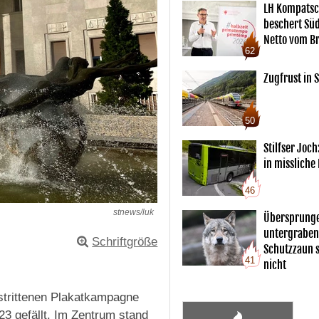
LH Kompatsc
beschert Sü
Netto vom Br
62
Zugfrust in S
50
Stilfser Joch
in missliche
46
stnews/luk
Übersprunge
untergraben
Schriftgröße
Schutzzaun s
41
nicht
strittenen Plakatkampagne
3 gefällt. Im Zentrum stand