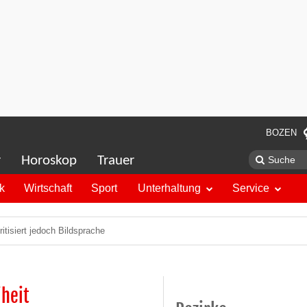
BOZEN
r
Horoskop
Trauer
ik
Wirtschaft
Sport
Unterhaltung
Service
ritisiert jedoch Bildsprache
iheit