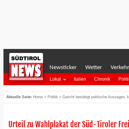
Newsticker
Wetter
Verkeh
Lokal
Italien
Chronik
Polit
Aktuelle Seite:
Home
>
Politik
>
Gericht bestätigt politische Aussagen, k
Urteil zu Wahlplakat der Süd-Tiroler Fre