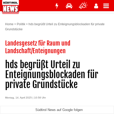
Home
>
Politik
>
hds begrüßt Urteil zu Enteignungsblockaden für private
Grundstücke
Landesgesetz für Raum und
Landschaft/Enteignungen
hds begrüßt Urteil zu
Enteignungsblockaden für
private Grundstücke
Montag, 14. April 2025 | 10:58 Uhr
Südtirol News auf Google folgen