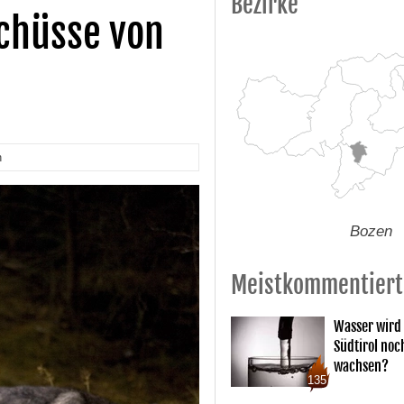
Bezirke
chüsse von
n
Bozen
Meistkommentiert
Wasser wird 
Südtirol noc
wachsen?
135