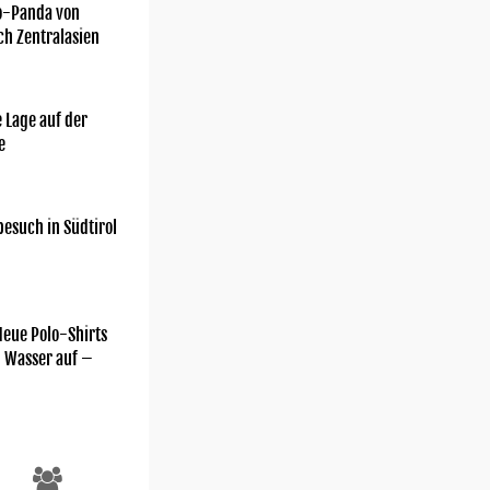
o-Panda von
ch Zentralasien
 Lage auf der
e
esuch in Südtirol
Neue Polo-Shirts
m Wasser auf –