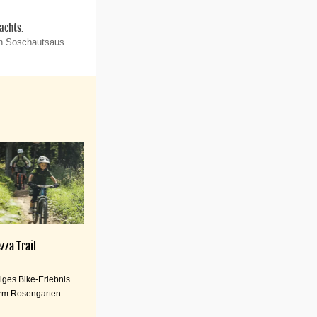
achts.
on Soschautsaus
zza Trail
iges Bike-Erlebnis
rm Rosengarten