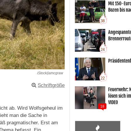
Mit 150-Eur
Bozen bis na
38
Angespannte
Brennerrout
24
Präsidentenb
iStock/jamcgraw
22
Schriftgröße
Feuerwehr: 
lösen sich i
VIDEO
18
icht ab. Wird Wolfsgeheul im
sieht man die Sache in
mäß pragmatischer. Erst am
 Thema befasst. Ein