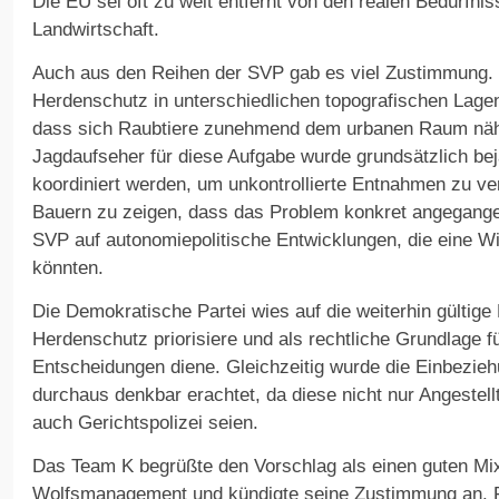
Die EU sei oft zu weit entfernt von den realen Bedürfni
Landwirtschaft.
Auch aus den Reihen der SVP gab es viel Zustimmung. V
Herdenschutz in unterschiedlichen topografischen Lagen
dass sich Raubtiere zunehmend dem urbanen Raum nähe
Jagdaufseher für diese Aufgabe wurde grundsätzlich bej
koordiniert werden, um unkontrollierte Entnahmen zu ve
Bauern zu zeigen, dass das Problem konkret angegang
SVP auf autonomiepolitische Entwicklungen, die eine Wil
könnten.
Die Demokratische Partei wies auf die weiterhin gültige H
Herdenschutz priorisiere und als rechtliche Grundlage fü
Entscheidungen diene. Gleichzeitig wurde die Einbezie
durchaus denkbar erachtet, da diese nicht nur Angestel
auch Gerichtspolizei seien.
Das Team K begrüßte den Vorschlag als einen guten Mi
Wolfsmanagement und kündigte seine Zustimmung an. Fü