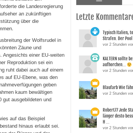
forderte die Landesregierung
aufseher an zukünftigen
Letzte Kommentar
stützung über die
ommen.
Typisch Italien, 
Strafen. Der Pool 
usbreitung der Wolfsrudel in
vor 2 Stunden vo
, könnten Zäune und
. Angesichts einer EU-weiten
KALTERN sollte be
her Reproduktion sei ein
aufhorchen...
 ruht dabei auch auf einem
vor 2 Stunden v
fes auf EU-Ebene, was den
ntnahmeverfügungen geben
Blaufarb Wie fähr
tnahmen kaum bewältigen
vor 2 Stunden vo
0 gut ausgebildeten und
Robert77 Jede St
länger desto besse
wies auf das Beispiel
H ...
estand hinaus erlaubt sei.
vor 2 Stunden vo