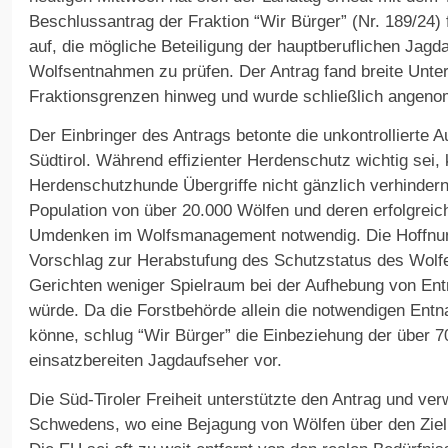
Beschlussantrag der Fraktion “Wir Bürger” (Nr. 189/24) 
auf, die mögliche Beteiligung der hauptberuflichen Jagd
Wolfsentnahmen zu prüfen. Der Antrag fand breite Unter
Fraktionsgrenzen hinweg und wurde schließlich angen
Der Einbringer des Antrags betonte die unkontrollierte A
Südtirol. Während effizienter Herdenschutz wichtig sei
Herdenschutzhunde Übergriffe nicht gänzlich verhindern
Population von über 20.000 Wölfen und deren erfolgreic
Umdenken im Wolfsmanagement notwendig. Die Hoffnung
Vorschlag zur Herabstufung des Schutzstatus des Wol
Gerichten weniger Spielraum bei der Aufhebung von E
würde. Da die Forstbehörde allein die notwendigen En
könne, schlug “Wir Bürger” die Einbeziehung der über 7
einsatzbereiten Jagdaufseher vor.
Die Süd-Tiroler Freiheit unterstützte den Antrag und ver
Schwedens, wo eine Bejagung von Wölfen über den Zielb