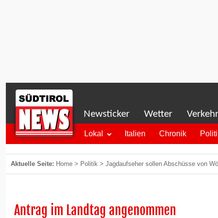
Newsticker
Wetter
Verkeh
Lokal
Italien
Chronik
Polit
Aktuelle Seite:
Home
>
Politik
>
Jagdaufseher sollen Abschüsse von Wöl
Antrag im Landtag angenommen