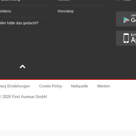
Videos
Horoskop
Wer hätte das gedacht?
vacy Einstellungen
Cookie Policy
Netiquette
Werben
© 2026 First Avenue GmbH