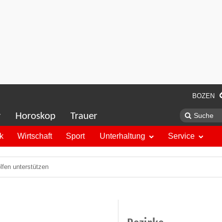
BOZEN
r
Horoskop
Trauer
ik
Wirtschaft
Sport
Unterhaltung
Service
fen unterstützen