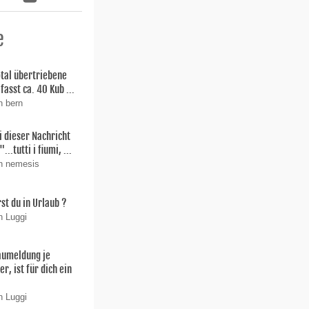
e
total übertriebene
fasst ca. 40 Kub ...
n bern
i dieser Nachricht
"...tutti i fiumi, ...
on nemesis
st du in Urlaub ?
n Luggi
aumeldung je
r, ist für dich ein
n Luggi