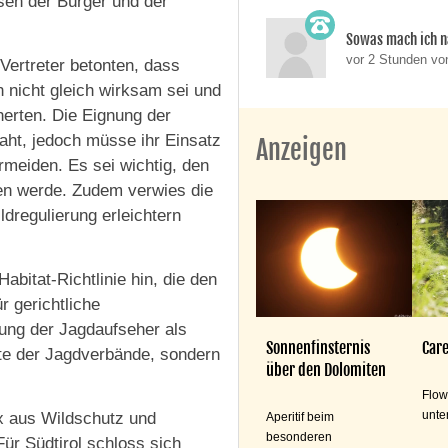
ssen der Bürger und der
Sowas mach ich n
vor 2 Stunden v
ertreter betonten, dass
 nicht gleich wirksam sei und
rten. Die Eignung der
aht, jedoch müsse ihr Einsatz
Anzeigen
rmeiden. Es sei wichtig, den
en werde. Zudem verwies die
dregulierung erleichtern
abitat-Richtlinie hin, die den
r gerichtliche
hung der Jagdaufseher als
Sonnenfinsternis
Care
lte der Jagdverbände, sondern
über den Dolomiten
Flow
unte
x aus Wildschutz und
Aperitif beim
besonderen
r Südtirol schloss sich