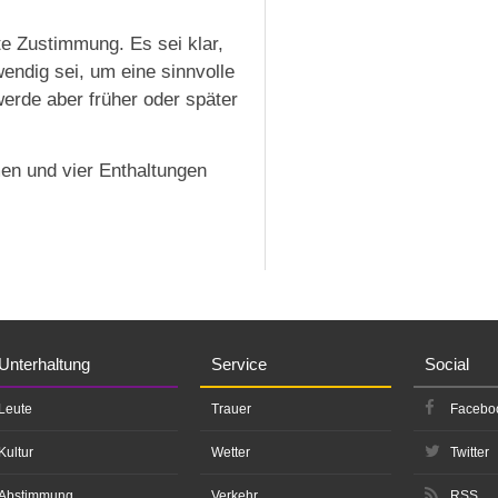
ite Zustimmung. Es sei klar,
endig sei, um eine sinnvolle
erde aber früher oder später
en und vier Enthaltungen
Unterhaltung
Service
Social
Leute
Trauer
Facebo
Kultur
Wetter
Twitter
Abstimmung
Verkehr
RSS