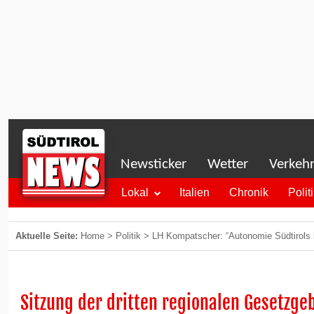
Newsticker
Wetter
Verkeh
Lokal
Italien
Chronik
Polit
Aktuelle Seite:
Home
>
Politik
>
LH Kompatscher: “Autonomie Südtirols k
Sitzung der dritten regionalen Gesetz