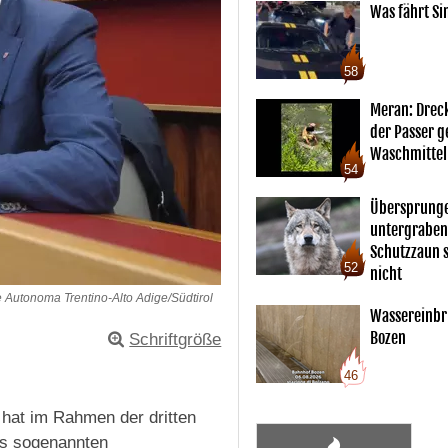
Was fährt Si
58
Meran: Drec
der Passer 
Waschmittel
54
Übersprunge
untergraben
Schutzzaun s
52
nicht
 Autonoma Trentino-Alto Adige/Südtirol
Wassereinbr
Bozen
Schriftgröße
46
hat im Rahmen der dritten
s sogenannten