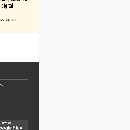
 digital
po Santini
ok