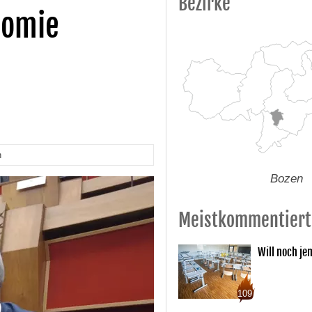
Bezirke
nomie
n
Bozen
Meistkommentiert
Will noch je
109