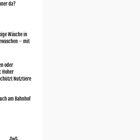
nner da?
kige Wäsche in
gewaschen – mit
n oder
: Hoher
chützt Nutztiere
uch am Bahnhof