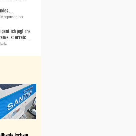
r
ndes ...
 Magomerlino
igentlich jegliche
enze ist erreic ...
laila
llbegleitschein