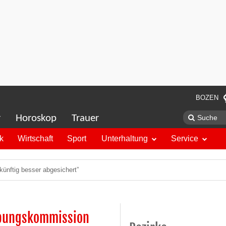
BOZEN
r
Horoskop
Trauer
ik
Wirtschaft
Sport
Unterhaltung
Service
ünftig besser abgesichert”
gebungskommission