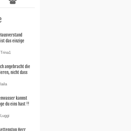
e
 Hausverstand
ist das einzige
 Trina1
uch angebracht die
ieren, nicht dass
laila
enwasser kannst
ge du eins hast !!
 Luggi
Bettenstop Herr