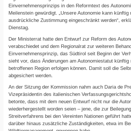
Einvernehmensprinzips in den Reformtext des Autonomie
Meilenstein gewürdigt. „Unsere Autonomie kann künftig
ausdrückliche Zustimmung eingeschränkt werden“, erk
Dienstag.
Der Ministerrat hatte den Entwurf zur Reform des Auton
verabschiedet und dem Regionalrat zur weiteren Behand
Einvernehmensprinzip, das Südtirol seit Beginn der Verh
sieht vor, dass Änderungen am Autonomiestatut künftig
betroffenen Region erfolgen können. Damit soll die Selbs
abgesichert werden.
An der Sitzung der Kommission nahm auch Daria de Pre
Vizepräsidentin des italienischen Verfassungsgerichtsho
betonte, dass mit dem neuen Entwurf nicht nur die Aut
wiederhergestellt worden seien – jene, die zur Beilegung
Streitverfahrens bei den Vereinten Nationen geführt hatt
darüber hinaus zusätzliche Zuständigkeiten, etwa im B
Wildtiermanagement, gewonnen habe.