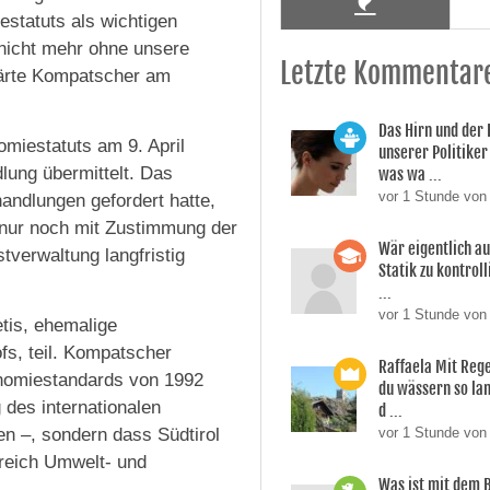
statuts als wichtigen
 nicht mehr ohne unsere
Letzte Kommentar
lärte Kompatscher am
Das Hirn und der
omiestatuts am 9. April
unserer Politiker 
lung übermittelt. Das
was wa ...
vor 1 Stunde von
andlungen gefordert hatte,
 nur noch mit Zustimmung der
Wär eigentlich a
tverwaltung langfristig
Statik zu kontroll
...
vor 1 Stunde von 
tis, ehemalige
fs, teil. Kompatscher
Raffaela Mit Reg
onomiestandards von 1992
du wässern so lan
 des internationalen
d ...
en –, sondern dass Südtirol
vor 1 Stunde von
ereich Umwelt- und
Was ist mit dem 