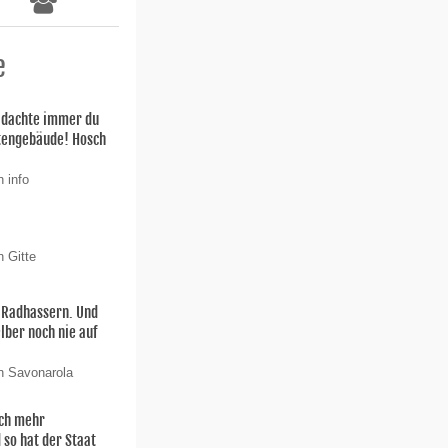
e
h dachte immer du
stengebäude! Hosch
 info
n Gitte
n Radhassern. Und
elber noch nie auf
n Savonarola
och mehr
 so hat der Staat