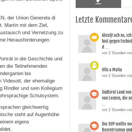
EN, der Union Generela di
Letzte Kommentar
. Martin mit dem Ziel,
r Austausch und Vernetzung zu
Alex@ ach so, ic
same Herausforderungen
bist gegen Fschi
d ...
vor 2 Stunden von
Porträt in die Geschichte und
gten die Teilnehmenden
Olls a Mafia
indergarten bis
vor 2 Stunden vo
h Videsott, der ehemalige
g Rindler und sein Kollegium
Südtirol Land vo
 mehrsprachige Schulsystem.
von Leuten, die s
...
ssprachen gleichwertig
vor 2 Stunden vo
dinische steht auf Augenhöhe
 einem eigens
Die SVP wollte n
ildet,
Bozentrismus und