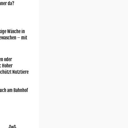
nner da?
kige Wäsche in
gewaschen – mit
n oder
: Hoher
chützt Nutztiere
uch am Bahnhof