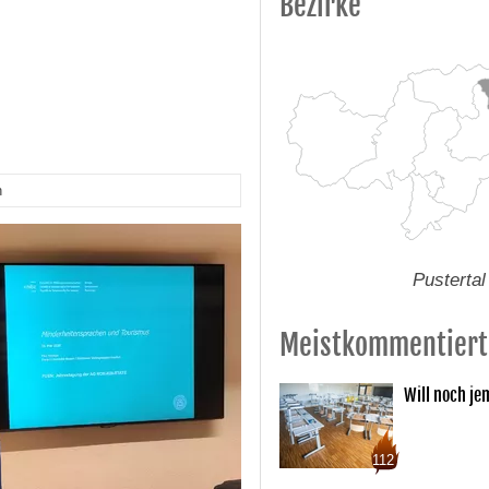
Bezirke
n
Pustertal
Meistkommentiert
Will noch je
112