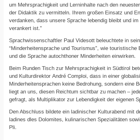
um Mehrsprachigkeit und Lerninhalte nach den neueste
der Didaktik zu vermitteln. Ihrem großen Einsatz und E
verdanken, dass unsere Sprache lebendig bleibt und im g
verankert ist.”
Sprachwissenschaftler Paul Videsott beleuchtete in sei
“Minderheitensprache und Tourismus”, wie touristische
und die Sprache autochthoner Minderheiten einwirken.
Beim Runden Tisch zur Mehrsprachigkeit in Südtirol beto
und Kulturdirektor André Comploi, dass in einer globalis
Minderheitensprachen keine Bedrohung, sondern eine Be
liegt an uns, diesen Reichtum sichtbar zu machen – jede
gefragt, als Multiplikator zur Lebendigkeit der eigenen 
Den Abschluss bildete ein ladinischer Kulturabend mit d
ladines dles Dolomites, kulinarischen Spezialitäten sow
Pli.