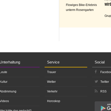
wird
Flowiges Bike-Erlebnis
unterm Rosengarten
Grup
Unterhaltung
Service
Social
Leute
Trauer
Facebo
Kultur
Wetter
Twitter
Abstimmung
Verkehr
RSS
Videos
Horoskop
Wer hätte das gedacht?