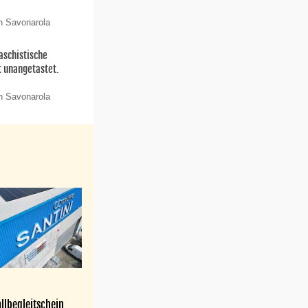
n Savonarola
aschistische
t unangetastet.
n Savonarola
llbegleitschein