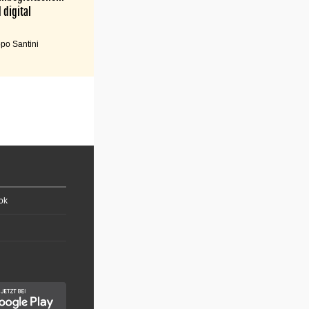
 digital
po Santini
ok