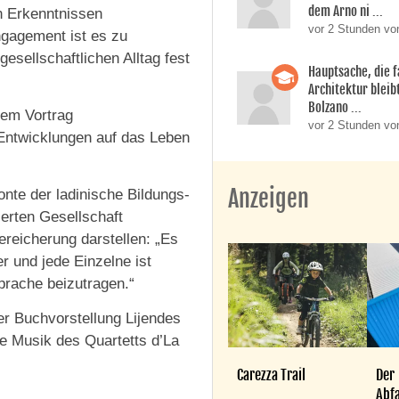
dem Arno ni ...
n Erkenntnissen
vor 2 Stunden vo
ngagement ist es zu
esellschaftlichen Alltag fest
Hauptsache, die f
Architektur bleib
Bolzano ...
nem Vortrag
vor 2 Stunden vo
 Entwicklungen auf das Leben
Anzeigen
nte der ladinische Bildungs-
ierten Gesellschaft
reicherung darstellen: „Es
r und jede Einzelne ist
Sprache beizutragen.“
er Buchvorstellung Lijendes
ie Musik des Quartetts d’La
Carezza Trail
Der
Abfa