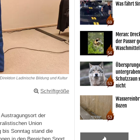
Was fährt Si
69
Meran: Drec
der Passer 
Waschmittel
54
Übersprunge
untergraben
Schutzzaun s
Direktion Ladinische Bildung und Kultur
53
nicht
Schriftgröße
Wassereinbr
Bozen
g Austragungsort der
53
ralistischen Union
 bis Sonntag stand die
gen in den Bereichen Sport,