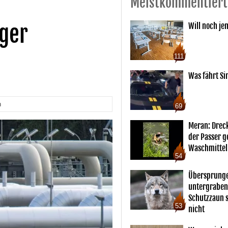
Meistkommentiert
ger
Will noch je
111
Was fährt Si
n
69
Meran: Drec
der Passer 
Waschmittel
54
Übersprunge
untergraben
Schutzzaun s
53
nicht