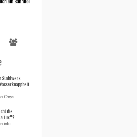
uch am Bahnhof
e
n Stahlwerk
 Wasserknappheit
on Chrys
icht die
la Lux"?
n info