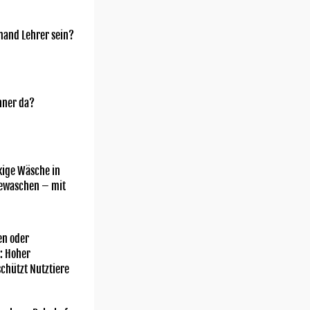
mand Lehrer sein?
nner da?
kige Wäsche in
gewaschen – mit
n oder
: Hoher
chützt Nutztiere