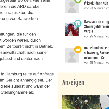
zugestellt worden, wie seine
@kroki dann geh 
nderem die ARD darüber
vor 23 Minuten vo
einfrastruktur, die
törung von Bauwerken
Dass sich da einig
Steuergeldern ei
verdie ...
tungen, die für den
vor 25 Minuten v
t worden waren, durch
m Zeitpunkt nicht in Betrieb.
manchmal wäre es
desanwaltschaft nach seiner
schwierig, Sarka
erkennen... Grü ..
gefasst und später nach
vor 25 Minuten vo
in Hamburg teilte auf Anfrage
im Gericht anhängig sei. Der
Anzeigen
 diese zulässt und wann der
e Stellungnahme ab.