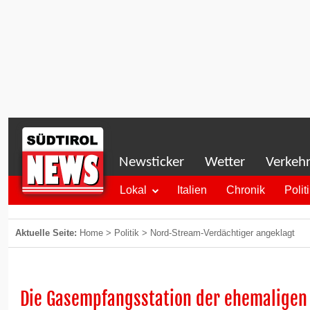
Newsticker
Wetter
Verkeh
Lokal
Italien
Chronik
Polit
Aktuelle Seite:
Home
>
Politik
>
Nord-Stream-Verdächtiger angeklagt
Die Gasempfangsstation der ehemaligen 