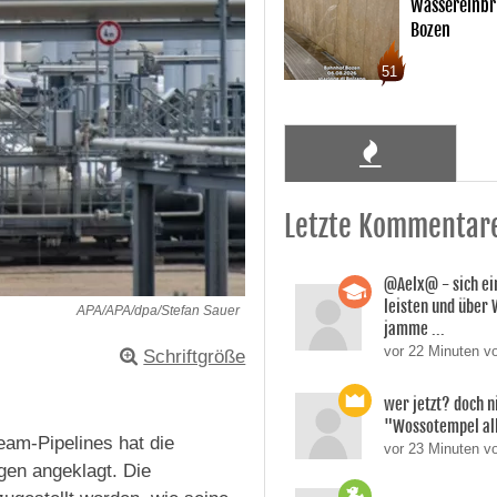
Wassereinbr
Bozen
51
Letzte Kommentar
@Aelx@ - sich ei
leisten und über
APA/APA/dpa/Stefan Sauer
jamme ...
vor 22 Minuten v
Schriftgröße
wer jetzt? doch n
"Wossotempel al
eam-Pipelines hat die
vor 23 Minuten vo
gen angeklagt. Die