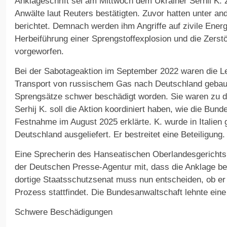
Anklageschrift sei am Mittwoch dem Ukrainer Serhii K. 
Anwälte laut Reuters bestätigten. Zuvor hatten unter a
berichtet. Demnach werden ihm Angriffe auf zivile Energi
Herbeiführung einer Sprengstoffexplosion und die Zers
vorgeworfen.
Bei der Sabotageaktion im September 2022 waren die Lei
Transport von russischem Gas nach Deutschland gebau
Sprengsätze schwer beschädigt worden. Sie waren zu de
Serhij K. soll die Aktion koordiniert haben, wie die Bun
Festnahme im August 2025 erklärte. K. wurde in Italien 
Deutschland ausgeliefert. Er bestreitet eine Beteiligung.
Eine Sprecherin des Hanseatischen Oberlandesgerichts 
der Deutschen Presse-Agentur mit, dass die Anklage be
dortige Staatsschutzsenat muss nun entscheiden, ob er
Prozess stattfindet. Die Bundesanwaltschaft lehnte ein
Schwere Beschädigungen