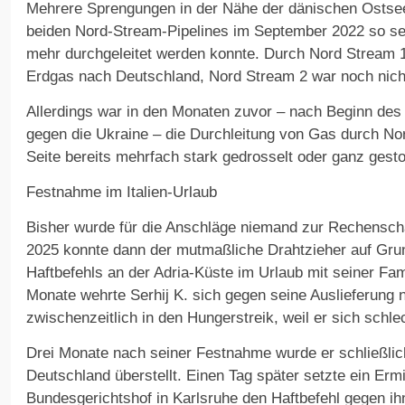
Mehrere Sprengungen in der Nähe der dänischen Ostsee
beiden Nord-Stream-Pipelines im September 2022 so se
mehr durchgeleitet werden konnte. Durch Nord Stream 1
Erdgas nach Deutschland, Nord Stream 2 war noch nicht
Allerdings war in den Monaten zuvor – nach Beginn des 
gegen die Ukraine – die Durchleitung von Gas durch No
Seite bereits mehrfach stark gedrosselt oder ganz gest
Festnahme im Italien-Urlaub
Bisher wurde für die Anschläge niemand zur Rechensch
2025 konnte dann der mutmaßliche Drahtzieher auf Gru
Haftbefehls an der Adria-Küste im Urlaub mit seiner Fam
Monate wehrte Serhij K. sich gegen seine Auslieferung 
zwischenzeitlich in den Hungerstreik, weil er sich schlec
Drei Monate nach seiner Festnahme wurde er schließl
Deutschland überstellt. Einen Tag später setzte ein Ermi
Bundesgerichtshof in Karlsruhe den Haftbefehl gegen ihn 