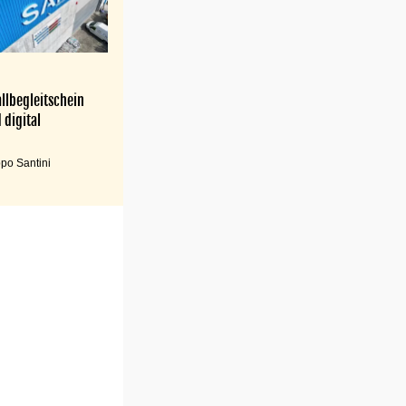
llbegleitschein
 digital
po Santini