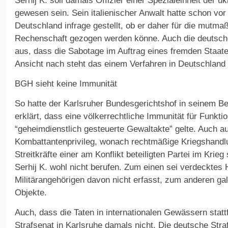
Serhij K. soll damals Offizier einer Spezialeinheit der uk
gewesen sein. Sein italienischer Anwalt hatte schon vor
Deutschland infrage gestellt, ob er daher für die mutma
Rechenschaft gezogen werden könne. Auch die deutsc
aus, dass die Sabotage im Auftrag eines fremden Staate
Ansicht nach steht das einem Verfahren in Deutschland 
BGH sieht keine Immunität
So hatte der Karlsruher Bundesgerichtshof in seinem 
erklärt, dass eine völkerrechtliche Immunität für Funktio
“geheimdienstlich gesteuerte Gewaltakte” gelte. Auch a
Kombattantenprivileg, wonach rechtmäßige Kriegshandl
Streitkräfte einer am Konflikt beteiligten Partei im Krieg
Serhij K. wohl nicht berufen. Zum einen sei verdecktes
Militärangehörigen davon nicht erfasst, zum anderen galt
Objekte.
Auch, dass die Taten in internationalen Gewässern stattf
Strafsenat in Karlsruhe damals nicht. Die deutsche Straf