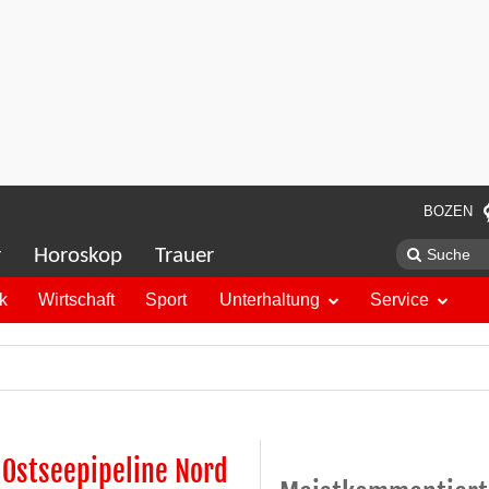
BOZEN
r
Horoskop
Trauer
ik
Wirtschaft
Sport
Unterhaltung
Service
Ostseepipeline Nord