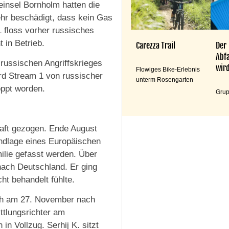
insel Bornholm hatten die
hr beschädigt, dass kein Gas
 floss vorher russisches
 in Betrieb.
Carezza Trail
Der
Abfa
russischen Angriffskrieges
wird
Flowiges Bike-Erlebnis
rd Stream 1 von russischer
unterm Rosengarten
oppt worden.
Grup
aft gezogen. Ende August
ndlage eines Europäischen
ilie gefasst werden. Über
nach Deutschland. Er ging
ht behandelt fühlte.
ich am 27. November nach
ttlungsrichter am
in Vollzug. Serhij K. sitzt