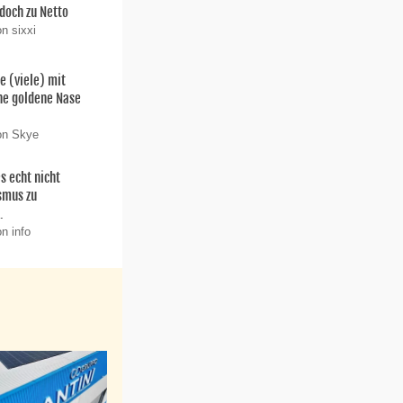
doch zu Netto
n sixxi
e (viele) mit
ne goldene Nase
on Skye
 echt nicht
smus zu
.
n info