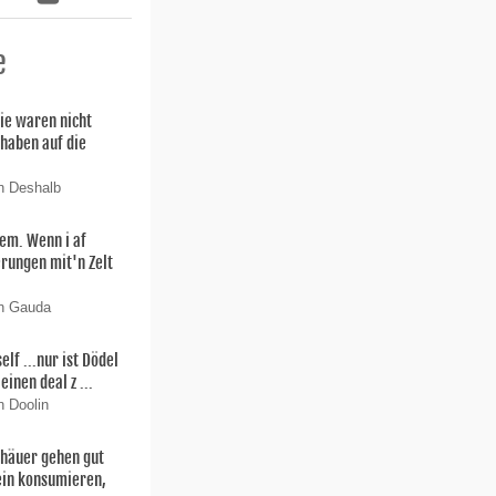
e
ie waren nicht
 haben auf die
n Deshalb
lem. Wenn i af
rungen mit'n Zelt
on Gauda
f ...nur ist Dödel
einen deal z ...
n Doolin
thäuer gehen gut
ein konsumieren,