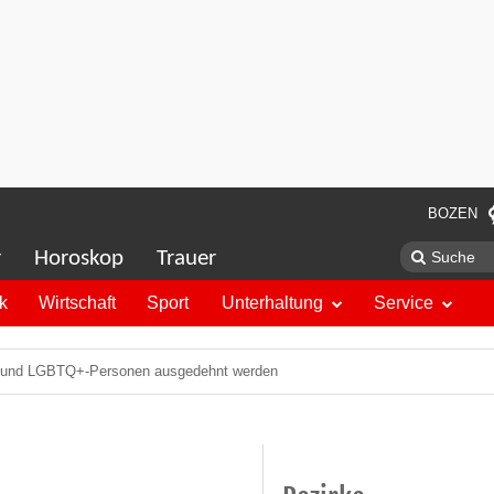
BOZEN
r
Horoskop
Trauer
ik
Wirtschaft
Sport
Unterhaltung
Service
uen und LGBTQ+-Personen ausgedehnt werden