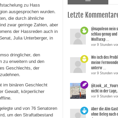
ufstachelung zu Hass
igion ausgesprochen wurden.
Letzte Kommentar
en, die durch ähnliche
ind zwar geringe Zahlen, aber
@napoleon nein s
nomens der Hassreden auch in
schlau genug und
Senat, Julia Unterberger, in
Wolfsexp ...
vor 9 Stunden vo
mso dringlicher, den
Wo isch des Prob
 zu erweitern und den
meine Fernwonde
unterw ...
es Geschlechts, der
vor 9 Stunden v
szudehnen.
t im binären Geschlecht
@Look_at_Yoursel
nicht in der Lage, 
er Gewalt, körperlicher
vor 9 Stunden vo
fline.
rgelegte und von 76 Senatoren
Aber die Alm Gas
ohne Beleg nach 
rd, um den Straftatbestand