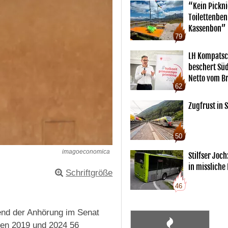
“Kein Pickn
Toilettenben
Kassenbon”
79
LH Kompatsc
beschert Sü
Netto vom Br
62
Zugfrust in S
50
imagoeconomica
Stilfser Joch
in missliche
Schriftgröße
46
end der Anhörung im Senat
hen 2019 und 2024 56