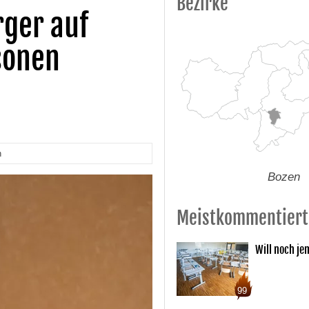
Bezirke
rger auf
sonen
n
Bozen
Meistkommentiert
Will noch je
99