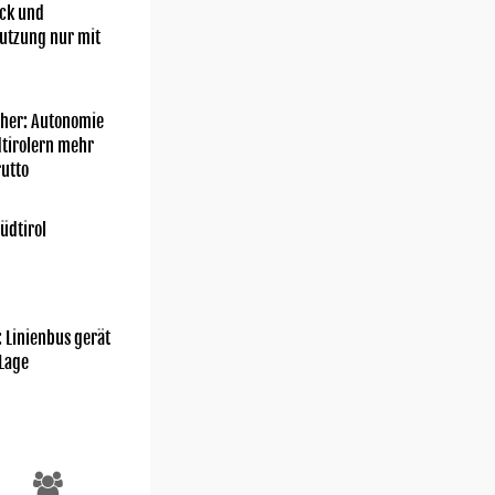
ick und
utzung nur mit
her: Autonomie
dtirolern mehr
utto
üdtirol
: Linienbus gerät
 Lage