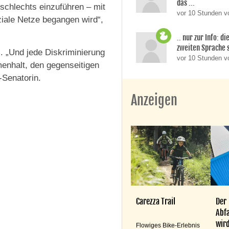
das ...
schlechts einzuführen – mit
vor 10 Stunden v
oziale Netze begangen wird“,
.. nur zur Info: d
zweiten Sprache si
. „Und jede Diskriminierung
vor 10 Stunden 
menhalt, den gegenseitigen
Senatorin.
Anzeigen
Carezza Trail
Der
Abfa
wird
Flowiges Bike-Erlebnis