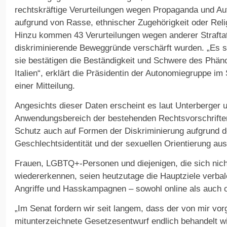
rechtskräftige Verurteilungen wegen Propaganda und A
aufgrund von Rasse, ethnischer Zugehörigkeit oder Rel
Hinzu kommen 43 Verurteilungen wegen anderer Straftat
diskriminierende Beweggründe verschärft wurden. „Es s
sie bestätigen die Beständigkeit und Schwere des Phä
Italien“, erklärt die Präsidentin der Autonomiegruppe im 
einer Mitteilung.
Angesichts dieser Daten erscheint es laut Unterberger u
Anwendungsbereich der bestehenden Rechtsvorschriften
Schutz auch auf Formen der Diskriminierung aufgrund d
Geschlechtsidentität und der sexuellen Orientierung au
Frauen, LGBTQ+-Personen und diejenigen, die sich nich
wiedererkennen, seien heutzutage die Hauptziele verbal
Angriffe und Hasskampagnen – sowohl online als auch of
„Im Senat fordern wir seit langem, dass der von mir vo
mitunterzeichnete Gesetzesentwurf endlich behandelt wi