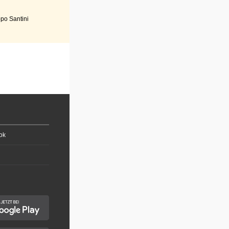
po Santini
ok