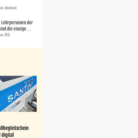
on diskret
ie Lehrpersonen der
nd die einzige ...
von RS
llbegleitschein
 digital