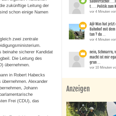
Sauwirtschof....
ie zukünftige Leitung der
t......Politik zum 
vor 4 Minuten vo
s sind schon einige Namen
A@ Was hat jetzt
Bahnhof mit dem
tun ? du ...
gleich zwei zentrale
vor 4 Minuten vo
eidigungsministerium.
nein, Schmarrn, 
ls beinahe sicherer Kandidat
macht ist mir ega
gbeil. Die Leitung des
grun ...
SPD) übernehmen.
vor 10 Minuten vo
mann in Robert Habecks
rs übernehmen. Alexander
Anzeigen
übernehmen, Johann
parlamentarische
sten Frei (CDU), das