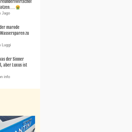
.Freunderlwirtschof
Kotzen.....
n Jago
 der marode
 Wassersparen zu
n Luggi
was der Sinner
l, aber Luxus ist
n info