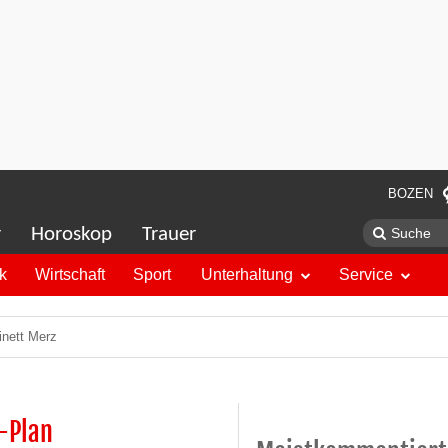
BOZEN
r
Horoskop
Trauer
ik
Wirtschaft
Sport
Unterhaltung
Service
inett Merz
-Plan