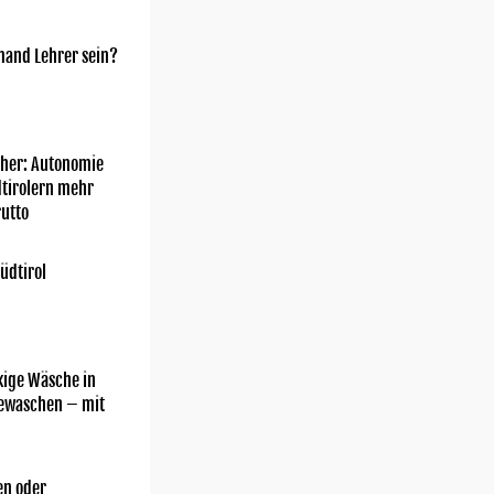
mand Lehrer sein?
her: Autonomie
dtirolern mehr
utto
üdtirol
kige Wäsche in
gewaschen – mit
n oder