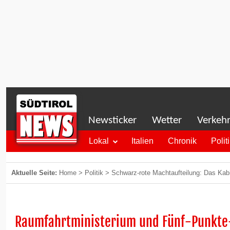
Newsticker
Wetter
Verkeh
Lokal
Italien
Chronik
Polit
Aktuelle Seite:
Home
>
Politik
>
Schwarz-rote Machtaufteilung: Das Kab
Raumfahrtministerium und Fünf-Punkte