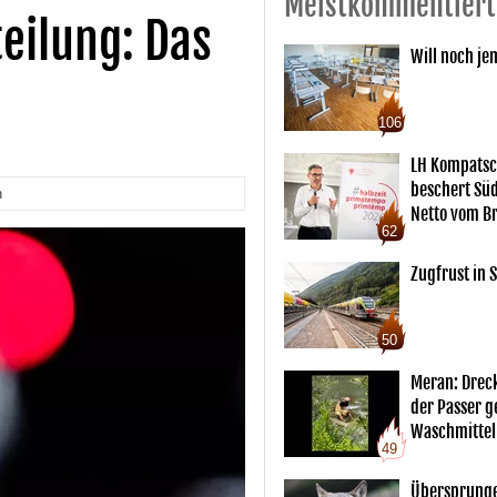
Meistkommentiert
eilung: Das
Will noch je
106
LH Kompatsc
beschert Sü
n
Netto vom Br
62
Zugfrust in S
50
Meran: Drec
der Passer 
Waschmittel
49
Übersprunge