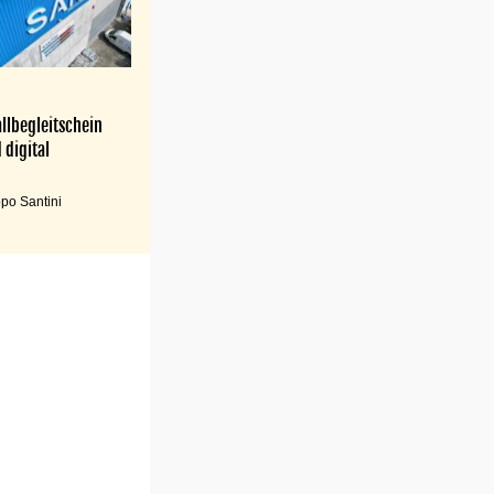
llbegleitschein
 digital
po Santini