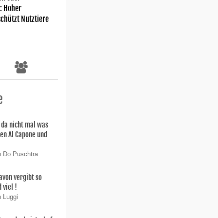
: Hoher
chützt Nutztiere
e
 da nicht mal was
en Al Capone und
n Do Puschtra
avon vergibt so
viel !
n Luggi