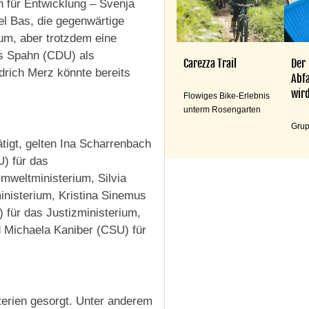
n für Entwicklung – Svenja
el Bas, die gegenwärtige
um, aber trotzdem eine
s Spahn (CDU) als
Carezza Trail
Der
rich Merz könnte bereits
Abfa
wird
Flowiges Bike-Erlebnis
unterm Rosengarten
Grup
ätigt, gelten Ina Scharrenbach
U) für das
mweltministerium, Silvia
inisterium, Kristina Sinemus
 für das Justizministerium,
 Michaela Kaniber (CSU) für
terien gesorgt. Unter anderem