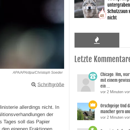
untergraben
Schutzzaun s
48
nicht
Letzte Kommentar
APA/APA/dpa/Christoph Soeder
Chicago. Hm, war
mit einem gewiss
Schriftgröße
ein ...
vor 2 Minuten vo
Orschgeige Und d
nisterie allerdings nicht. In
mancher gern und 
litionsverhandlungen der
vor 2 Minuten vo
 Tages soll das Papier
t den eigenen Fraktionen