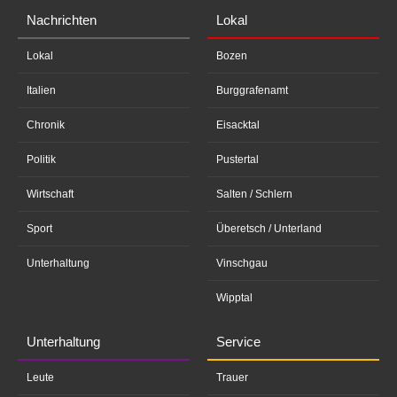
Nachrichten
Lokal
Lokal
Bozen
Italien
Burggrafenamt
Chronik
Eisacktal
Politik
Pustertal
Wirtschaft
Salten / Schlern
Sport
Überetsch / Unterland
Unterhaltung
Vinschgau
Wipptal
Unterhaltung
Service
Leute
Trauer