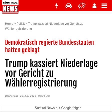
Home
>
Politik
>
Trump kassiert Niederlage vor Gericht zu
Wählerregistrierung
Demokratisch regierte Bundesstaaten
hatten geklagt
Trump kassiert Niederlage
vor Gericht zu
Wählerregistrierung
Donnerstag, 25. Juni 2026 | 06:30 Uhr
Südtirol News auf Google folgen