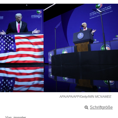
APA/APA/AFP/Getty/WIN MCNAMEE
Schriftgröße
Von: importer