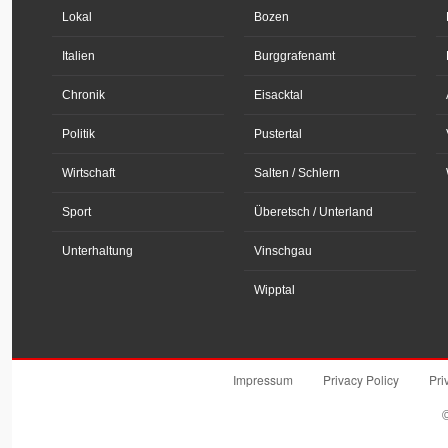
Lokal
Bozen
Italien
Burggrafenamt
Chronik
Eisacktal
Politik
Pustertal
Wirtschaft
Salten / Schlern
Sport
Überetsch / Unterland
Unterhaltung
Vinschgau
Wipptal
Impressum
Privacy Policy
Pri