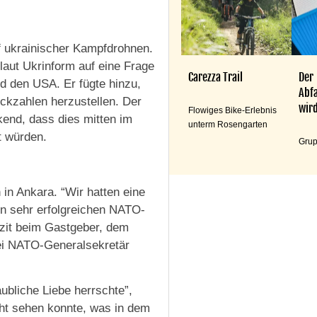
 ukrainischer Kampfdrohnen.
laut Ukrinform auf eine Frage
Carezza Trail
Der
 den USA. Er fügte hinzu,
Abfa
ückzahlen herzustellen. Der
wird
Flowiges Bike-Erlebnis
end, dass dies mitten im
unterm Rosengarten
t würden.
Grup
in Ankara. “Wir hatten eine
nen sehr erfolgreichen NATO-
izit beim Gastgeber, dem
ei NATO-Generalsekretär
ubliche Liebe herrschte”,
cht sehen konnte, was in dem