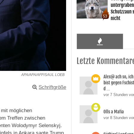
untergraben
Schutzzaun s
53
nicht
Letzte Kommentar
APA/APA/AFP/SAUL LOEB
Alex@ ach so, ic
bist gegen Fschi
Schriftgröße
d ...
vor 7 Stunden von
mit möglichen
Olls a Mafia
em Treffen zwischen
vor 8 Stunden vo
enten Wolodymyr Selenskyj.
pfels in Ankara sagte Trump,