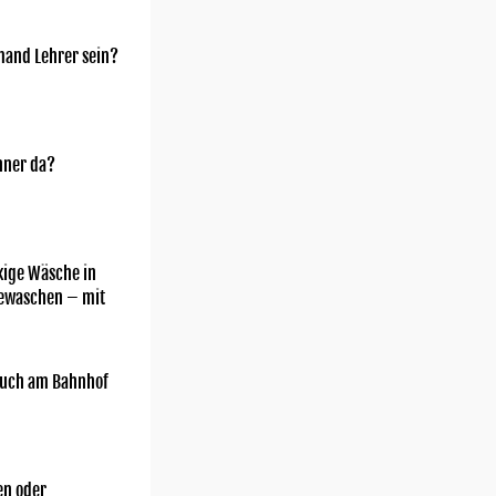
mand Lehrer sein?
nner da?
kige Wäsche in
gewaschen – mit
uch am Bahnhof
n oder