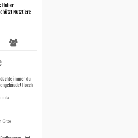
: Hoher
chützt Nutztiere
e
h dachte immer du
stengebäude! Hosch
 info
n Gitte