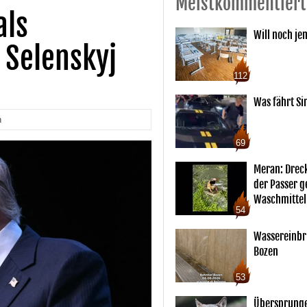
Meistkommentiert
als
Will noch je
 Selenskyj
112
Was fährt Si
n
69
Meran: Drec
der Passer 
Waschmittel
54
Wassereinbr
Bozen
53
Übersprunge