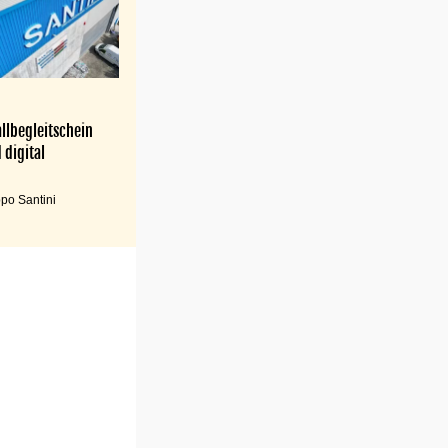
llbegleitschein
 digital
po Santini