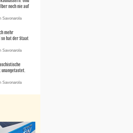
n Radhassern. Und
elber noch nie auf
n Savonarola
och mehr
 so hat der Staat
n Savonarola
aschistische
t unangetastet.
n Savonarola