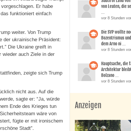
Südtirol Land vo
von Leuten, die s
” vorgeschlagen. Er habe
...
 das funktioniert einfach
vor 8 Stunden vo
Die SVP wollte n
Trump weiter. Von Trump
Bozentrismus und
e der ukrainische Präsident:
dem Arno ni ...
t.” Die Ukraine greift in
vor 8 Stunden vo
wieder auch Ziele in der
Hauptsache, die f
Architektur bleib
tattfinden, zeigte sich Trump
Bolzano ...
vor 8 Stunden vo
cklich nicht aus. Auf die
werde, sagte er: “Ja, würde
Anzeigen
einem Ende des Krieges tun
in Sicherheitsteam wäre von
ert, fügte er mit ironischem
erschöne Stadt”.