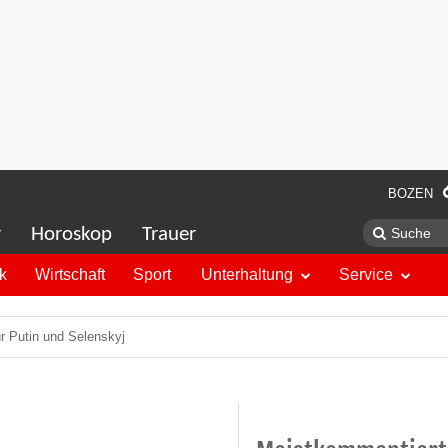
BOZEN
r
Horoskop
Trauer
ik
Wirtschaft
Sport
Unterhaltung
Service
ür Putin und Selenskyj