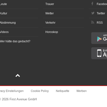
Leute
Trauer
Facebo
Kultur
Wetter
Twitter
Abstimmung
Verkehr
RSS
Videos
Horoskop
Wer hätte das gedacht?
vacy Einstellungen
Cookie Policy
Netiquette
Werben
© 2026 First Avenue GmbH