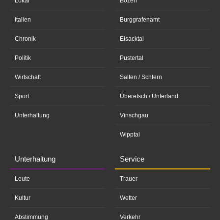
Lokal
Bozen
Italien
Burggrafenamt
Chronik
Eisacktal
Politik
Pustertal
Wirtschaft
Salten / Schlern
Sport
Überetsch / Unterland
Unterhaltung
Vinschgau
Wipptal
Unterhaltung
Service
Leute
Trauer
Kultur
Wetter
Abstimmung
Verkehr