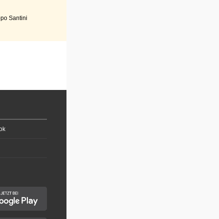
po Santini
ok