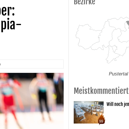
Bezirke
er:
mpia-
n
Pustertal
Meistkommentiert
Will noch je
99