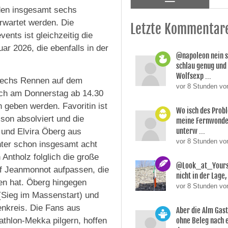
rden insgesamt sechs
wartet werden. Die
Letzte Kommentar
ents ist gleichzeitig die
r 2026, die ebenfalls in der
@napoleon nein s
schlau genug und
Wolfsexp ...
 sechs Rennen auf dem
vor 8 Stunden vo
ich am Donnerstag ab 14.30
n geben werden. Favoritin ist
Wo isch des Prob
son absolviert und die
meine Fernwonde
unterw ...
und Elvira Öberg aus
vor 8 Stunden v
ter schon insgesamt acht
 Antholz folglich die große
@Look_at_Yoursel
f Jeanmonnot aufpassen, die
nicht in der Lage, 
en hat. Öberg hingegen
vor 8 Stunden vo
(Sieg im Massenstart) und
enkreis. Die Fans aus
Aber die Alm Gas
iathlon-Mekka pilgern, hoffen
ohne Beleg nach 