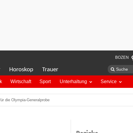
BOZEN
r
Horoskop
Trauer
ik
Wirtschaft
Sport
Unterhaltung
Service
 für die Olympia-Generalprobe