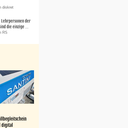
 diskret
ie Lehrpersonen der
nd die einzige ...
on RS
llbegleitschein
 digital