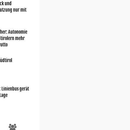
ick und
utzung nur mit
her: Autonomie
dtirolern mehr
utto
üdtirol
: Linienbus gerät
 Lage