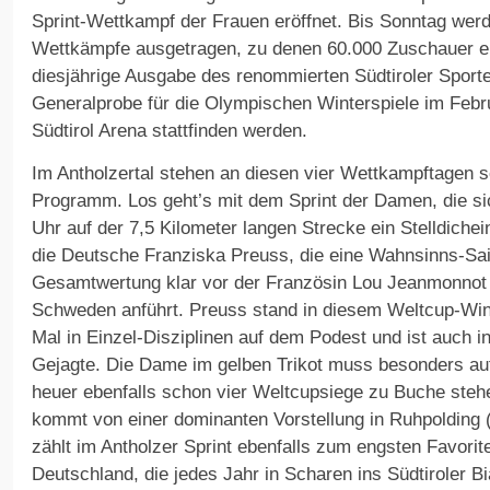
Sprint-Wettkampf der Frauen eröffnet. Bis Sonntag we
Wettkämpfe ausgetragen, zu denen 60.000 Zuschauer er
diesjährige Ausgabe des renommierten Südtiroler Sportev
Generalprobe für die Olympischen Winterspiele im Februa
Südtirol Arena stattfinden werden.
Im Antholzertal stehen an diesen vier Wettkampftagen
Programm. Los geht’s mit dem Sprint der Damen, die s
Uhr auf der 7,5 Kilometer langen Strecke ein Stelldichei
die Deutsche Franziska Preuss, die eine Wahnsinns-Sai
Gesamtwertung klar vor der Französin Lou Jeanmonnot 
Schweden anführt. Preuss stand in diesem Weltcup-Win
Mal in Einzel-Disziplinen auf dem Podest und ist auch in
Gejagte. Die Dame im gelben Trikot muss besonders au
heuer ebenfalls schon vier Weltcupsiege zu Buche steh
kommt von einer dominanten Vorstellung in Ruhpolding 
zählt im Antholzer Sprint ebenfalls zum engsten Favorit
Deutschland, die jedes Jahr in Scharen ins Südtiroler B