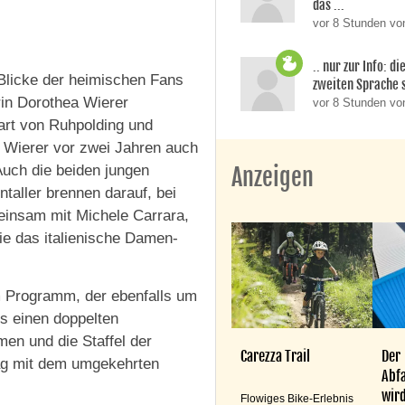
das ...
vor 8 Stunden von
.. nur zur Info: d
 Blicke der heimischen Fans
zweiten Sprache si
rin Dorothea Wierer
vor 8 Stunden v
art von Ruhpolding und
t Wierer vor zwei Jahren auch
Auch die beiden jungen
Anzeigen
aller brennen darauf, bei
einsam mit Michele Carrara,
e das italienische Damen-
m Programm, der ebenfalls um
s einen doppelten
en und die Staffel der
Carezza Trail
Der
tag mit dem umgekehrten
Abfa
wird
Flowiges Bike-Erlebnis