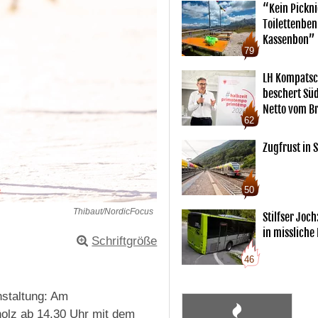
“Kein Pickn
Toilettenben
Kassenbon”
79
LH Kompatsc
beschert Sü
Netto vom Br
62
Zugfrust in S
50
Thibaut/NordicFocus
Stilfser Joch
in missliche
Schriftgröße
46
nstaltung: Am
holz ab 14.30 Uhr mit dem