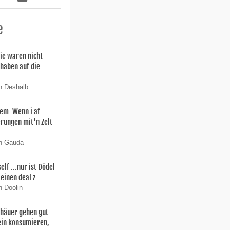
e
ie waren nicht
 haben auf die
n Deshalb
lem. Wenn i af
rungen mit'n Zelt
on Gauda
f ...nur ist Dödel
einen deal z ...
n Doolin
thäuer gehen gut
ein konsumieren,