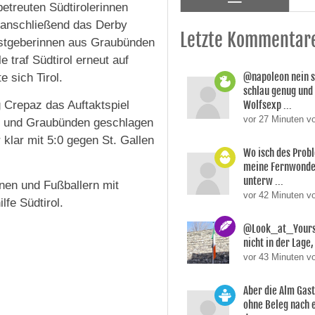
betreuten Südtirolerinnen
 anschließend das Derby
Letzte Kommentar
astgeberinnen aus Graubünden
 traf Südtirol erneut auf
@napoleon nein s
e sich Tirol.
schlau genug und
 Crepaz das Auftaktspiel
Wolfsexp ...
vor 27 Minuten v
in und Graubünden geschlagen
 klar mit 5:0 gegen St. Gallen
Wo isch des Prob
meine Fernwonde
unterw ...
en und Fußballern mit
vor 42 Minuten 
lfe Südtirol.
@Look_at_Yoursel
nicht in der Lage, 
vor 43 Minuten v
Aber die Alm Gas
ohne Beleg nach 