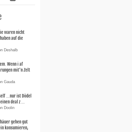
e
ie waren nicht
 haben auf die
on Deshalb
lem. Wenn i af
rungen mit'n Zelt
von Gauda
f ...nur ist Dödel
einen deal z ...
on Doolin
thäuer gehen gut
ein konsumieren,