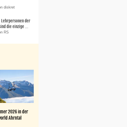
n diskret
ie Lehrpersonen der
nd die einzige ...
on RS
mer 2026 in der
orld Ahrntal