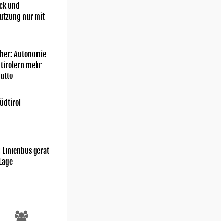
ick und
utzung nur mit
her: Autonomie
dtirolern mehr
utto
üdtirol
: Linienbus gerät
 Lage