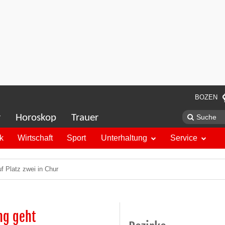
BOZEN
r
Horoskop
Trauer
ik
Wirtschaft
Sport
Unterhaltung
Service
f Platz zwei in Chur
ng geht