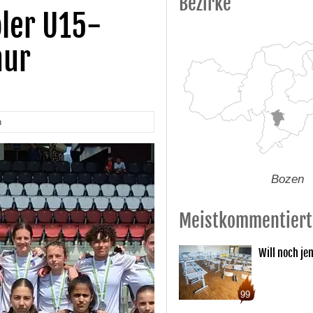
Bezirke
oler U15-
hur
n
Bozen
Meistkommentiert
Will noch je
99