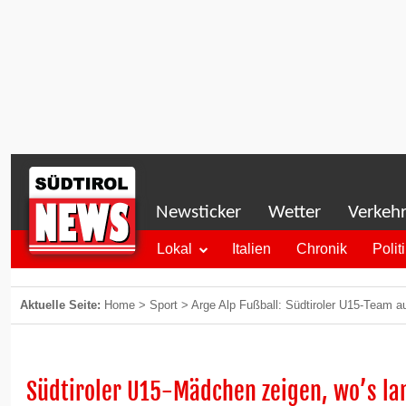
Newsticker
Wetter
Verkeh
Lokal
Italien
Chronik
Polit
Aktuelle Seite:
Home
>
Sport
>
Arge Alp Fußball: Südtiroler U15-Team au
Südtiroler U15-Mädchen zeigen, wo’s la