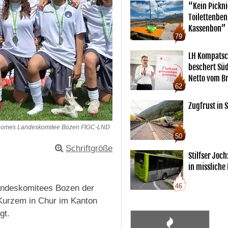
“Kein Pickn
Toilettenben
Kassenbon”
79
LH Kompatsc
beschert Sü
Netto vom Br
62
Zugfrust in S
nomes Landeskomitee Bozen FIGC-LND
50
Schriftgröße
Stilfser Joch
in missliche
46
ndeskomitees Bozen der
Kurzem in Chur im Kanton
gt.