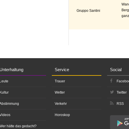
Wand
Berg
Gruppo Santini
ganz
Unterhaltung
Service
Social
Leute
Trauer
Facebo
Kultur
Wetter
Twitter
Abstimmung
Verkehr
RSS
Videos
Horoskop
Wer hätte das gedacht?