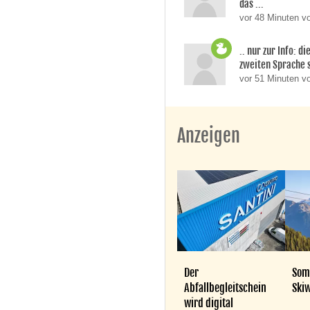
das ...
vor 48 Minuten vo
.. nur zur Info: d
zweiten Sprache si
vor 51 Minuten v
Anzeigen
Der
Som
Abfallbegleitschein
Skiw
wird digital