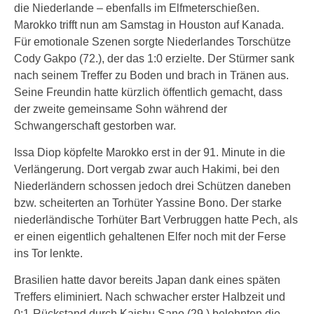
die Niederlande – ebenfalls im Elfmeterschießen.
Marokko trifft nun am Samstag in Houston auf Kanada.
Für emotionale Szenen sorgte Niederlandes Torschütze
Cody Gakpo (72.), der das 1:0 erzielte. Der Stürmer sank
nach seinem Treffer zu Boden und brach in Tränen aus.
Seine Freundin hatte kürzlich öffentlich gemacht, dass
der zweite gemeinsame Sohn während der
Schwangerschaft gestorben war.
Issa Diop köpfelte Marokko erst in der 91. Minute in die
Verlängerung. Dort vergab zwar auch Hakimi, bei den
Niederländern schossen jedoch drei Schützen daneben
bzw. scheiterten an Torhüter Yassine Bono. Der starke
niederländische Torhüter Bart Verbruggen hatte Pech, als
er einen eigentlich gehaltenen Elfer noch mit der Ferse
ins Tor lenkte.
Brasilien hatte davor bereits Japan dank eines späten
Treffers eliminiert. Nach schwacher erster Halbzeit und
0:1-Rückstand durch Kaishu Sano (29.) belohnten die