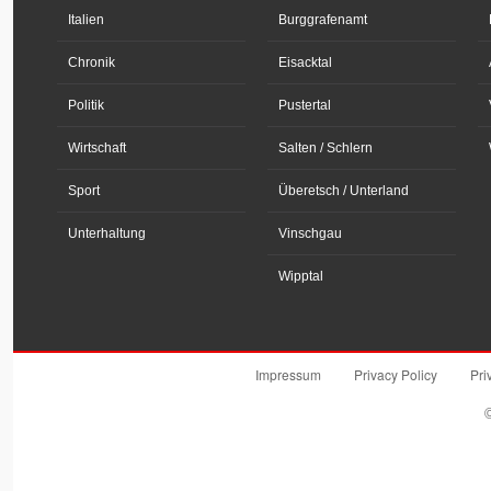
Italien
Burggrafenamt
Chronik
Eisacktal
Politik
Pustertal
Wirtschaft
Salten / Schlern
Sport
Überetsch / Unterland
Unterhaltung
Vinschgau
Wipptal
Impressum
Privacy Policy
Pri