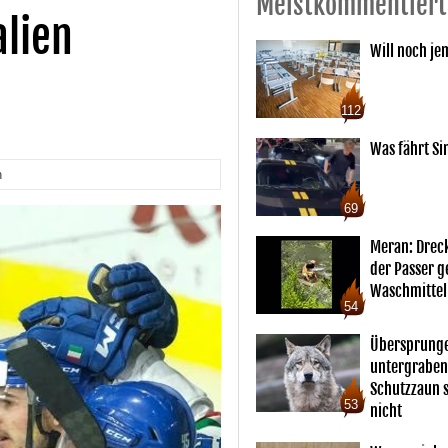
Meistkommentiert
alien
Will noch je
112
Was fährt Si
n
69
Meran: Drec
der Passer 
Waschmittel
54
Übersprunge
untergraben
Schutzzaun s
53
nicht