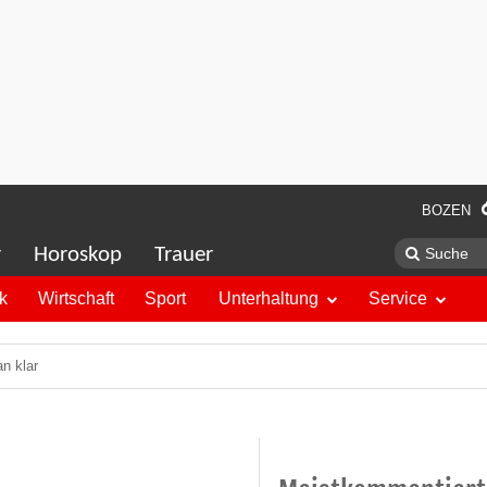
BOZEN
r
Horoskop
Trauer
ik
Wirtschaft
Sport
Unterhaltung
Service
an klar