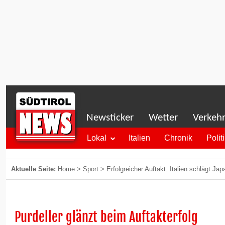
Newsticker
Wetter
Verkeh
Lokal
Italien
Chronik
Polit
Aktuelle Seite:
Home
>
Sport
>
Erfolgreicher Auftakt: Italien schlägt Jap
Purdeller glänzt beim Auftakterfolg