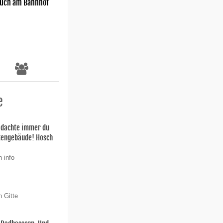
uch am Bahnhof
e
h dachte immer du
stengebäude! Hosch
 info
n Gitte