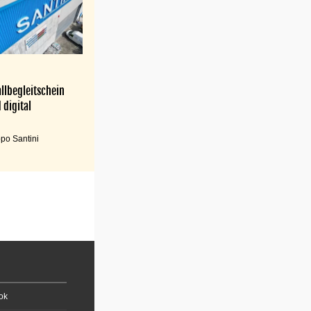
llbegleitschein
 digital
po Santini
ok