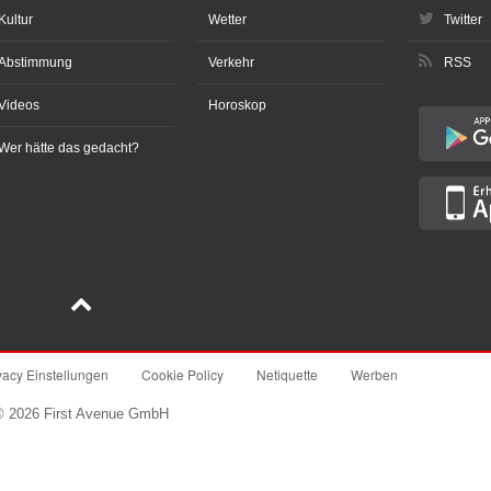
Kultur
Wetter
Twitter
Abstimmung
Verkehr
RSS
Videos
Horoskop
Wer hätte das gedacht?
vacy Einstellungen
Cookie Policy
Netiquette
Werben
© 2026 First Avenue GmbH