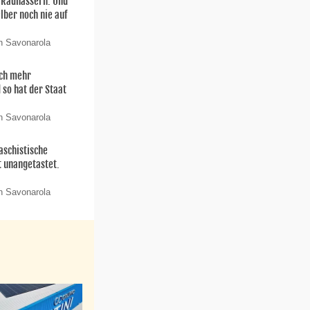
n Radhassern. Und
elber noch nie auf
n Savonarola
och mehr
 so hat der Staat
n Savonarola
aschistische
t unangetastet.
n Savonarola