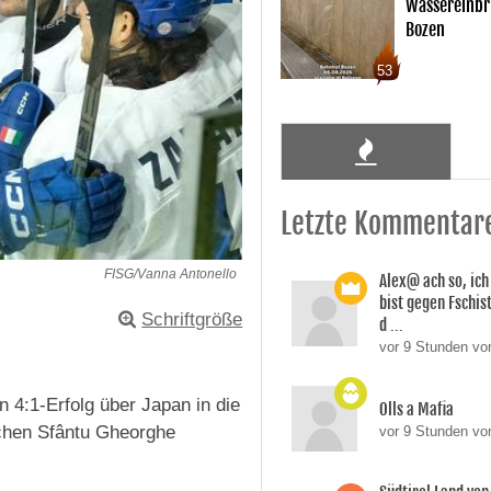
Wassereinbr
Bozen
53
Letzte Kommentar
FISG/Vanna Antonello
Alex@ ach so, ic
bist gegen Fschi
Schriftgröße
d ...
vor 9 Stunden von
 4:1-Erfolg über Japan in die
Olls a Mafia
schen Sfântu Gheorghe
vor 9 Stunden vo