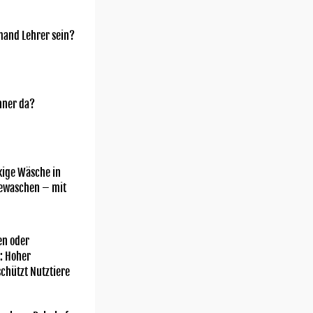
mand Lehrer sein?
nner da?
kige Wäsche in
gewaschen – mit
n oder
: Hoher
chützt Nutztiere