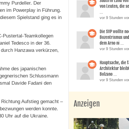
Südtirol Land vo
ommy Purdeller. Der
von Leuten, die s
ten im Powerplay in Führung.
...
t diesem Spielstand ging es in
vor 9 Stunden vo
Die SVP wollte n
HC-Pustertal-Teamkollegen
Bozentrismus und
dem Arno ni ...
aniel Tedesco in der 36.
vor 9 Stunden vo
y durch Hanzawa verkürzen,
Hauptsache, die f
Architektur bleib
snahme des japanischen
Bolzano ...
e gegnerischen Schlussmann
vor 9 Stunden vo
diesmal Davide Fadani den
in Richtung Aufstieg gemacht –
Anzeigen
g bezwungen werden konnte.
30 Uhr auf die Ukraine.