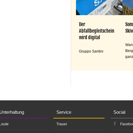
Der
Som
Abfallbegleitschein
Skiw
wird digital
Wand
Berg
Gruppo Santini
ganz
Unterhaltung
Service
Social
Leute
Trauer
Facebo