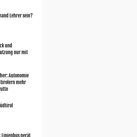
mand Lehrer sein?
ick und
utzung nur mit
her: Autonomie
dtirolern mehr
utto
üdtirol
: Linienbus gerät