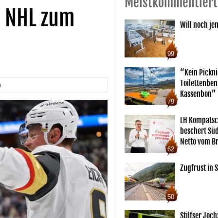
Meistkommentiert
n NHL zum
Will noch je
99
“Kein Pickn
Toilettenben
n
Kassenbon”
79
LH Kompatsc
beschert Sü
Netto vom Br
62
Zugfrust in S
50
Stilfser Joch