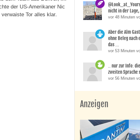
@Look_at_Yoursel
achte der US-Amerikaner Nic
nicht in der Lage, 
erwaiste Tor alles klar.
vor 48 Minuten v
Aber die Alm Gas
ohne Beleg nach 
das ...
vor 53 Minuten vo
.. nur zur Info: d
zweiten Sprache si
vor 56 Minuten v
Anzeigen