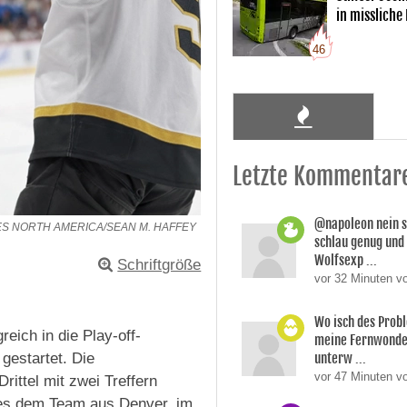
in missliche
46
Letzte Kommentar
@napoleon nein s
ES NORTH AMERICA/SEAN M. HAFFEY
schlau genug und
Wolfsexp ...
Schriftgröße
vor 32 Minuten v
Wo isch des Prob
eich in die Play-off-
meine Fernwonde
unterw ...
gestartet. Die
vor 47 Minuten 
rittel mit zwei Treffern
 es dem Team aus Denver, im