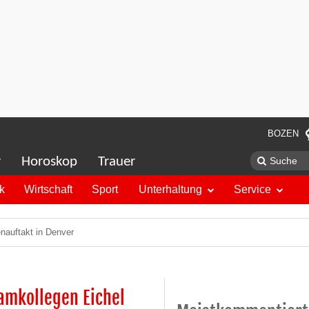
BOZEN
r
Horoskop
Trauer
ik
Wirtschaft
Sport
Unterhaltung
Service
nauftakt in Denver
eamkollegen Eichel