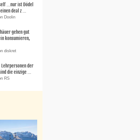
f ...nur ist Dödel
einen deal z ...
on Doolin
thäuer gehen gut
ein konsumieren,
n diskret
ie Lehrpersonen der
nd die einzige ...
on RS