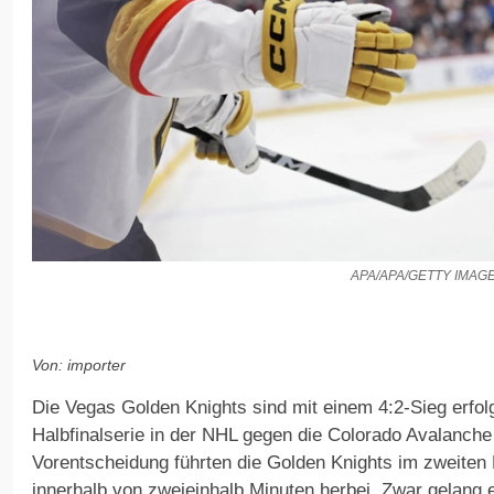
APA/APA/GETTY IMAG
Von: importer
Die Vegas Golden Knights sind mit einem 4:2-Sieg erfolgr
Halbfinalserie in der NHL gegen die Colorado Avalanche 
Vorentscheidung führten die Golden Knights im zweiten D
innerhalb von zweieinhalb Minuten herbei. Zwar gelang