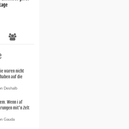
 Lage
e
ie waren nicht
 haben auf die
on Deshalb
lem. Wenn i af
rungen mit'n Zelt
von Gauda