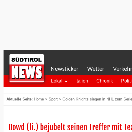
Newsticker
Wetter
Verkeh
Lokal
Italien
Chronik
Polit
Aktuelle Seite:
Home
>
Sport
>
Golden Knights siegen in NHL zum Serie
Dowd (li.) bejubelt seinen Treffer mit T