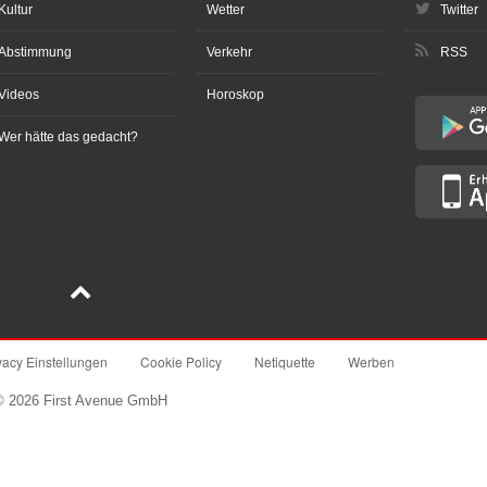
Kultur
Wetter
Twitter
Abstimmung
Verkehr
RSS
Videos
Horoskop
Wer hätte das gedacht?
vacy Einstellungen
Cookie Policy
Netiquette
Werben
© 2026 First Avenue GmbH