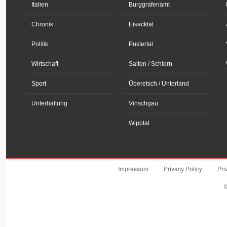
Italien
Burggrafenamt
Chronik
Eisacktal
Politik
Pustertal
Wirtschaft
Salten / Schlern
Sport
Überetsch / Unterland
Unterhaltung
Vinschgau
Wipptal
Impressum
Privacy Policy
Pri