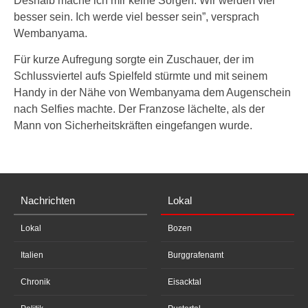
Deshalb mache ich mir keine Sorgen. Wir werden viel
besser sein. Ich werde viel besser sein”, versprach
Wembanyama.
Für kurze Aufregung sorgte ein Zuschauer, der im
Schlussviertel aufs Spielfeld stürmte und mit seinem
Handy in der Nähe von Wembanyama dem Augenschein
nach Selfies machte. Der Franzose lächelte, als der
Mann von Sicherheitskräften eingefangen wurde.
Nachrichten
Lokal
Lokal
Bozen
Italien
Burggrafenamt
Chronik
Eisacktal