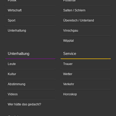
Politik
Pustertal
Wirtschaft
Salten / Schlern
Sport
Überetsch / Unterland
Unterhaltung
Vinschgau
Wipptal
Unterhaltung
Service
Leute
Trauer
Kultur
Wetter
Abstimmung
Verkehr
Videos
Horoskop
Wer hätte das gedacht?