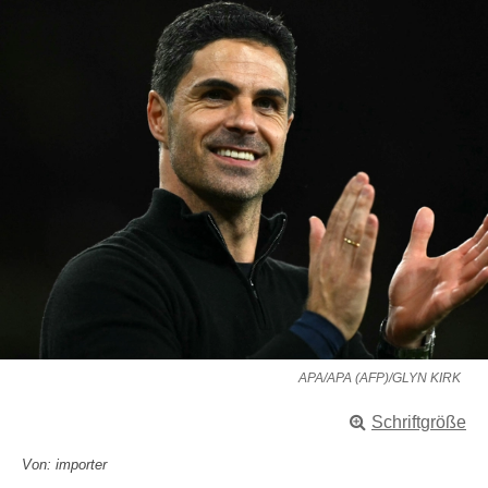
APA/APA (AFP)/GLYN KIRK
Schriftgröße
Von: importer