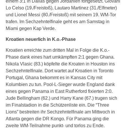
einem 3:1 in Dallas gegen Jordanien fortgesetzt. Giovani
Lo Celso (19./Freistoß), Lautaro Martinez (31./Elfmeter)
und Lionel Messi (80./Freistoß) mit seinem 19. WM-Tor
trafen. Im Sechzehntelfinale geht es am Samstag in
Miami gegen Kap Verde.
Kroatien neuerlich in K.o.-Phase
Kroatien erreichte zum dritten Mal in Folge die K.o.-
Phase dank eines hart umkämpften 2:1 gegen Ghana.
Nikola Vlasic (83.) köpfelte die Kroaten in Houston ins
Sechzehntelfinale. Dort wartet auf Kroatien in Toronto
Portugal, Ghana bekommt es in Kansas City mit
Kolumbien zu tun. Pool-L-Sieger wurde England dank
eines gegen Panama in East Rutherford fixierten 2:0.
Jude Bellingham (62.) und Harry Kane (67.) trugen sich
im Finalstadion in die Schützenliste ein. Die “Three
Lions” bestreiten ihr Sechzehntelfinale am Mittwoch in
Atlanta gegen die DR Kongo. Für Panama ging die
zweite WM-Teilnahme punkt- und torlos zu Ende.