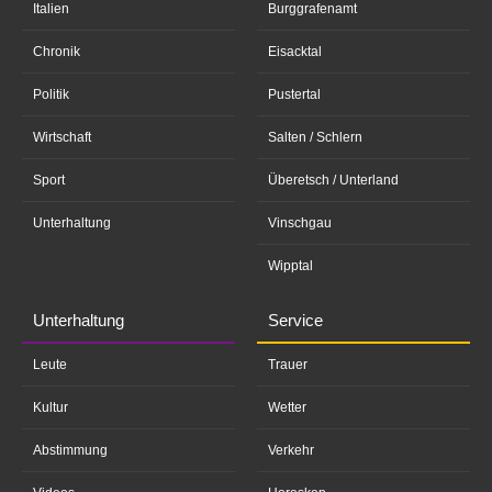
Italien
Burggrafenamt
Chronik
Eisacktal
Politik
Pustertal
Wirtschaft
Salten / Schlern
Sport
Überetsch / Unterland
Unterhaltung
Vinschgau
Wipptal
Unterhaltung
Service
Leute
Trauer
Kultur
Wetter
Abstimmung
Verkehr