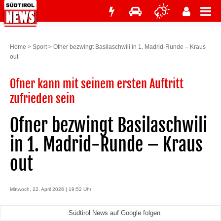
Home
>
Sport
>
Ofner bezwingt Basilaschwili in 1. Madrid-Runde – Kraus
out
Ofner kann mit seinem ersten Auftritt
zufrieden sein
Ofner bezwingt Basilaschwili
in 1. Madrid-Runde – Kraus
out
Mittwoch, 22. April 2026 | 19:52 Uhr
Südtirol News auf Google folgen