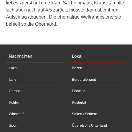
lief es zuerst auf eine klare Sache hinaus, Kraus kämpfte
sich aber noch auf 4:5 zurück, musste dann aber ihren
Aufschlag abgeben. Die ehemalige Weltranglistenerste
behielt so die Oberhand.
Nachrichten
Lokal
Lokal
Bozen
Italien
Burggrafenamt
Chronik
Eisacktal
Politik
Pustertal
Wirtschaft
Salten / Schlern
Sport
Überetsch / Unterland